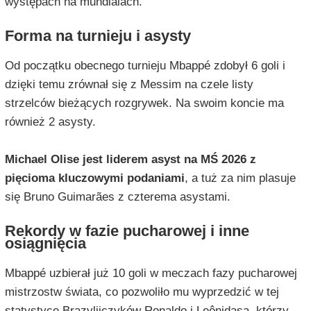
występach na mundialach.
Forma na turnieju i asysty
Od początku obecnego turnieju Mbappé zdobył 6 goli i
dzięki temu zrównał się z Messim na czele listy
strzelców bieżących rozgrywek. Na swoim koncie ma
również 2 asysty.
Michael Olise jest liderem asyst na MŚ 2026 z
pięcioma kluczowymi podaniami
, a tuż za nim plasuje
się Bruno Guimarães z czterema asystami.
Rekordy w fazie pucharowej i inne
osiągnięcia
Mbappé uzbierał już 10 goli w meczach fazy pucharowej
mistrzostw świata, co pozwoliło mu wyprzedzić w tej
statystyce Brazylijczyków Ronaldo i Leônidasa, którzy