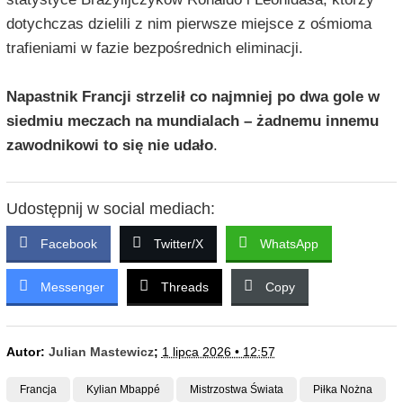
dotychczas dzielili z nim pierwsze miejsce z ośmioma
trafieniami w fazie bezpośrednich eliminacji.
Napastnik Francji strzelił co najmniej po dwa gole w
siedmiu meczach na mundialach – żadnemu innemu
zawodnikowi to się nie udało
.
Udostępnij w social mediach:
Facebook
Twitter/X
WhatsApp
Messenger
Threads
Copy
Autor:
Julian Mastewicz
;
1 lipca 2026 • 12:57
Francja
Kylian Mbappé
Mistrzostwa Świata
Piłka Nożna