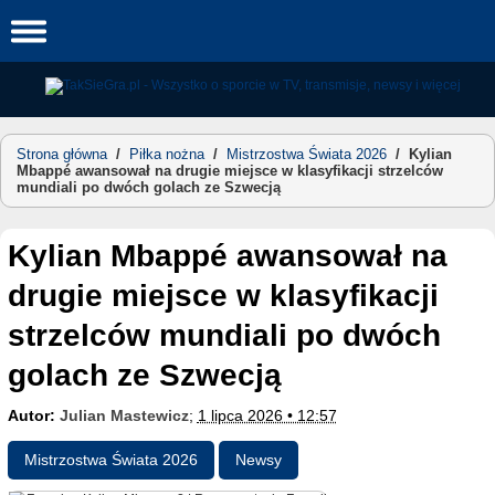
Skip
to
content
Strona główna
/
Piłka nożna
/
Mistrzostwa Świata 2026
/
Kylian
Mbappé awansował na drugie miejsce w klasyfikacji strzelców
mundiali po dwóch golach ze Szwecją
Kylian Mbappé awansował na
drugie miejsce w klasyfikacji
strzelców mundiali po dwóch
golach ze Szwecją
Autor:
Julian Mastewicz
;
1 lipca 2026 • 12:57
Mistrzostwa Świata 2026
Newsy