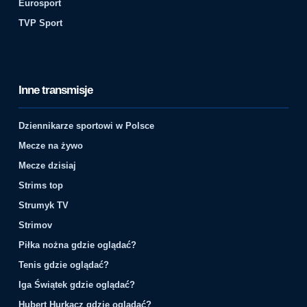
Eurosport
TVP Sport
Inne transmisje
Dziennikarze sportowi w Polsce
Mecze na żywo
Mecze dzisiaj
Strims top
Strumyk TV
Strimov
Piłka nożna gdzie oglądać?
Tenis gdzie oglądać?
Iga Świątek gdzie oglądać?
Hubert Hurkacz gdzie oglądać?