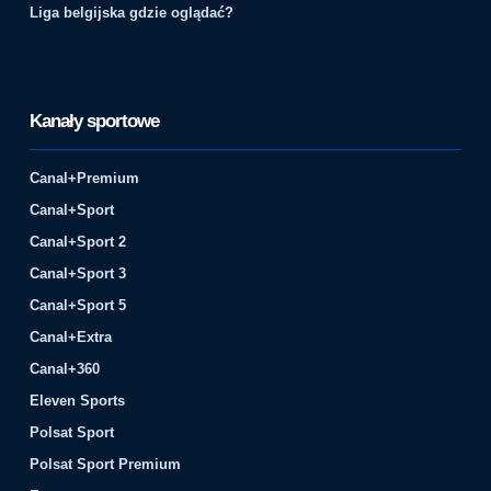
Liga belgijska gdzie oglądać?
Kanały sportowe
Canal+Premium
Canal+Sport
Canal+Sport 2
Canal+Sport 3
Canal+Sport 5
Canal+Extra
Canal+360
Eleven Sports
Polsat Sport
Polsat Sport Premium