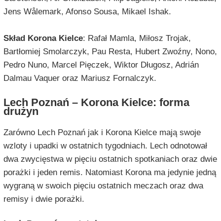
Jens Wålemark, Afonso Sousa, Mikael Ishak.
Skład Korona Kielce
: Rafał Mamla, Miłosz Trojak,
Bartłomiej Smolarczyk, Pau Resta, Hubert Zwoźny, Nono,
Pedro Nuno, Marcel Pięczek, Wiktor Długosz, Adrián
Dalmau Vaquer oraz Mariusz Fornalczyk.
Lech Poznań – Korona Kielce: forma
drużyn
Zarówno Lech Poznań jak i Korona Kielce mają swoje
wzloty i upadki w ostatnich tygodniach. Lech odnotował
dwa zwycięstwa w pięciu ostatnich spotkaniach oraz dwie
porażki i jeden remis. Natomiast Korona ma jedynie jedną
wygraną w swoich pięciu ostatnich meczach oraz dwa
remisy i dwie porażki.