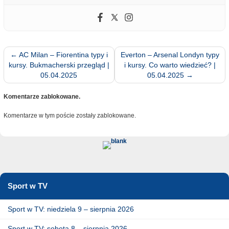
←
AC Milan – Fiorentina typy i
Everton – Arsenal Londyn typy
kursy. Bukmacherski przegląd |
i kursy. Co warto wiedzieć? |
05.04.2025
05.04.2025
→
Komentarze zablokowane.
Komentarze w tym poście zostały zablokowane.
Sport w TV
Sport w TV: niedziela 9 – sierpnia 2026
Sport w TV: sobota 8 – sierpnia 2026