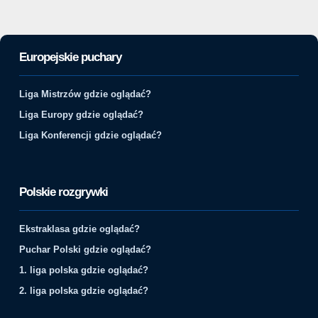
Europejskie puchary
Liga Mistrzów gdzie oglądać?
Liga Europy gdzie oglądać?
Liga Konferencji gdzie oglądać?
Polskie rozgrywki
Ekstraklasa gdzie oglądać?
Puchar Polski gdzie oglądać?
1. liga polska gdzie oglądać?
2. liga polska gdzie oglądać?