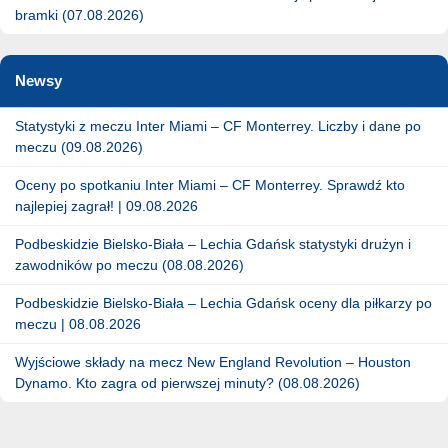
bramki (07.08.2026)
Newsy
Statystyki z meczu Inter Miami – CF Monterrey. Liczby i dane po
meczu (09.08.2026)
Oceny po spotkaniu Inter Miami – CF Monterrey. Sprawdź kto
najlepiej zagrał! | 09.08.2026
Podbeskidzie Bielsko-Biała – Lechia Gdańsk statystyki drużyn i
zawodników po meczu (08.08.2026)
Podbeskidzie Bielsko-Biała – Lechia Gdańsk oceny dla piłkarzy po
meczu | 08.08.2026
Wyjściowe składy na mecz New England Revolution – Houston
Dynamo. Kto zagra od pierwszej minuty? (08.08.2026)