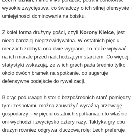
wysokie zwycięstwa, co świadczy o ich silnej ofensywie i
umiejętności dominowania na boisku.
Z kolei forma drużyny gości, czyli
Korony Kielce
, jest
nieco bardziej nieprzewidywalna. W ostatnich pięciu
meczach zdobyła ona dwie wygrane, co może wpływać
na ich morale przed nadchodzącym starciem. Co więcej,
statystyki wskazują, że w ich grach pada średnio tylko
około dwóch bramek na spotkanie, co sugeruje
defensywne podejście do rywalizacji.
Biorąc pod uwagę historię bezpośrednich starć pomiędzy
tymi zespołami, można zauważyć wyraźną przewagę
gospodarzy – w pięciu ostatnich spotkaniach to właśnie
oni wychodzili zwycięsko cztery razy. Taktyka gry obu
drużyn również odgrywa kluczową rolę; Lech preferuje