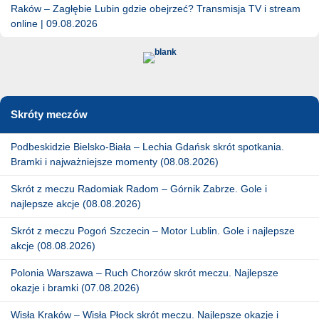
Raków – Zagłębie Lubin gdzie obejrzeć? Transmisja TV i stream
online | 09.08.2026
Skróty meczów
Podbeskidzie Bielsko-Biała – Lechia Gdańsk skrót spotkania.
Bramki i najważniejsze momenty (08.08.2026)
Skrót z meczu Radomiak Radom – Górnik Zabrze. Gole i
najlepsze akcje (08.08.2026)
Skrót z meczu Pogoń Szczecin – Motor Lublin. Gole i najlepsze
akcje (08.08.2026)
Polonia Warszawa – Ruch Chorzów skrót meczu. Najlepsze
okazje i bramki (07.08.2026)
Wisła Kraków – Wisła Płock skrót meczu. Najlepsze okazje i