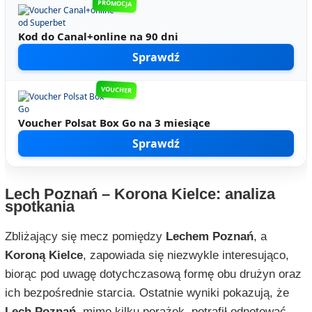
PROMOCJA
Kod do Canal+online na 90 dni
Sprawdź
VOUCHER
Voucher Polsat Box Go na 3 miesiące
Sprawdź
Lech Poznań – Korona Kielce: analiza
spotkania
Zbliżający się mecz pomiędzy
Lechem Poznań
, a
Koroną Kielce
, zapowiada się niezwykle interesująco,
biorąc pod uwagę dotychczasową formę obu drużyn oraz
ich bezpośrednie starcia. Ostatnie wyniki pokazują, że
Lech Poznań
, mimo kilku porażek, potrafił odnotować