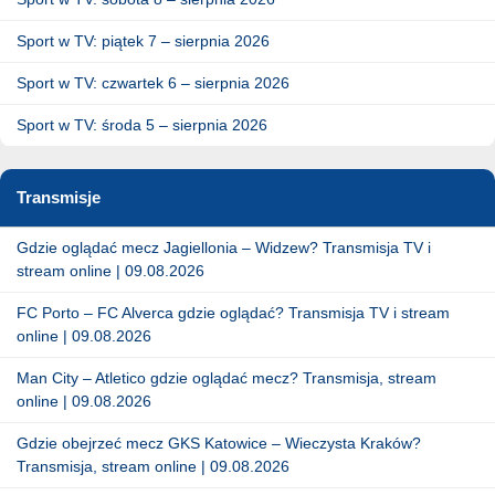
Sport w TV: piątek 7 – sierpnia 2026
Sport w TV: czwartek 6 – sierpnia 2026
Sport w TV: środa 5 – sierpnia 2026
Transmisje
Gdzie oglądać mecz Jagiellonia – Widzew? Transmisja TV i
stream online | 09.08.2026
FC Porto – FC Alverca gdzie oglądać? Transmisja TV i stream
online | 09.08.2026
Man City – Atletico gdzie oglądać mecz? Transmisja, stream
online | 09.08.2026
Gdzie obejrzeć mecz GKS Katowice – Wieczysta Kraków?
Transmisja, stream online | 09.08.2026