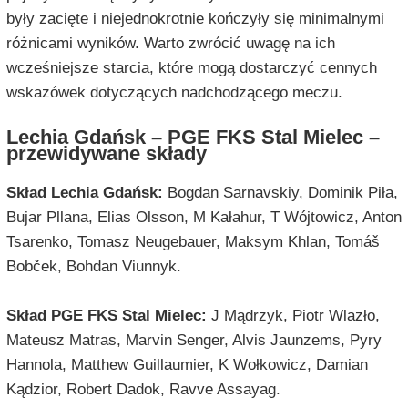
były zacięte i niejednokrotnie kończyły się minimalnymi
różnicami wyników. Warto zwrócić uwagę na ich
wcześniejsze starcia, które mogą dostarczyć cennych
wskazówek dotyczących nadchodzącego meczu.
Lechia Gdańsk – PGE FKS Stal Mielec –
przewidywane składy
Skład Lechia Gdańsk:
Bogdan Sarnavskiy, Dominik Piła,
Bujar Pllana, Elias Olsson, M Kałahur, T Wójtowicz, Anton
Tsarenko, Tomasz Neugebauer, Maksym Khlan, Tomáš
Bobček, Bohdan Viunnyk.
Skład PGE FKS Stal Mielec:
J Mądrzyk, Piotr Wlazło,
Mateusz Matras, Marvin Senger, Alvis Jaunzems, Pyry
Hannola, Matthew Guillaumier, K Wołkowicz, Damian
Kądzior, Robert Dadok, Ravve Assayag.