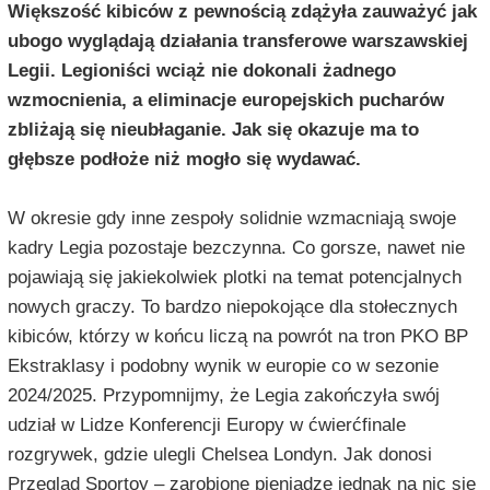
Większość kibiców z pewnością zdążyła zauważyć jak
ubogo wyglądają działania transferowe warszawskiej
Legii. Legioniści wciąż nie dokonali żadnego
wzmocnienia, a eliminacje europejskich pucharów
zbliżają się nieubłaganie. Jak się okazuje ma to
głębsze podłoże niż mogło się wydawać.
W okresie gdy inne zespoły solidnie wzmacniają swoje
kadry Legia pozostaje bezczynna. Co gorsze, nawet nie
pojawiają się jakiekolwiek plotki na temat potencjalnych
nowych graczy. To bardzo niepokojące dla stołecznych
kibiców, którzy w końcu liczą na powrót na tron PKO BP
Ekstraklasy i podobny wynik w europie co w sezonie
2024/2025. Przypomnijmy, że Legia zakończyła swój
udział w Lidze Konferencji Europy w ćwierćfinale
rozgrywek, gdzie ulegli Chelsea Londyn. Jak donosi
Przegląd Sportoy
– zarobione pieniądze jednak na nic się