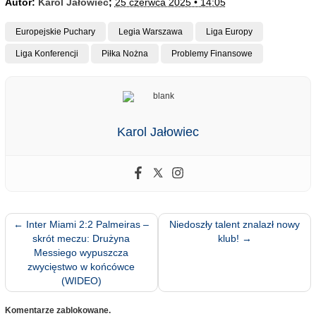
Autor:
Karol Jałowiec
;
25 czerwca 2025 • 14:05
Europejskie Puchary
Legia Warszawa
Liga Europy
Liga Konferencji
Piłka Nożna
Problemy Finansowe
Karol Jałowiec
←
Inter Miami 2:2 Palmeiras –
Niedoszły talent znalazł nowy
skrót meczu: Drużyna
klub!
→
Messiego wypuszcza
zwycięstwo w końcówce
(WIDEO)
Komentarze zablokowane.