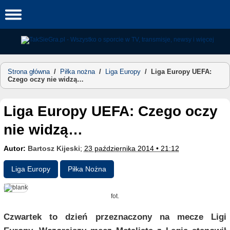
Skip
to
content
Strona główna
/
Piłka nożna
/
Liga Europy
/
Liga Europy UEFA:
Czego oczy nie widzą…
Liga Europy UEFA: Czego oczy
nie widzą…
Autor:
Bartosz Kijeski
;
23 października 2014 • 21:12
Liga Europy
Piłka Nożna
fot.
Czwartek to dzień przeznaczony na mecze Ligi