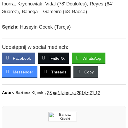
Iborra, Krychowiak, Vidal (78′ Deulofeu), Reyes (64′
Suarez), Banega – Gameiro (63′ Bacca)
Sędzia
: Huseyin Gocek (Turcja)
Udostępnij w social mediach:
Facebook
Twitter/X
WhatsApp
Messenger
Threads
Copy
Autor:
Bartosz Kijeski
;
23 października 2014 • 21:12