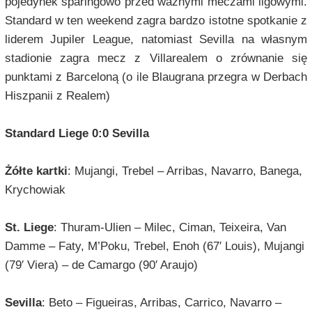
pojedynek sparingowo przed ważnymi meczami ligowymi.
Standard w ten weekend zagra bardzo istotne spotkanie z
liderem Jupiler League, natomiast Sevilla na własnym
stadionie zagra mecz z Villarealem o zrównanie się
punktami z Barceloną (o ile Blaugrana przegra w Derbach
Hiszpanii z Realem)
Standard Liege 0:0 Sevilla
Żółte kartki
: Mujangi, Trebel – Arribas, Navarro, Banega,
Krychowiak
St. Liege
: Thuram-Ulien – Milec, Ciman, Teixeira, Van
Damme – Faty, M’Poku, Trebel, Enoh (67′ Louis), Mujangi
(79′ Viera) – de Camargo (90′ Araujo)
Sevilla
: Beto – Figueiras, Arribas, Carrico, Navarro –