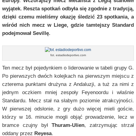
Europy. Wczorajszy mecz Metalista z Legią stanowił
wyjątek. Reszta spotkań odbyła się zgodnie z tradycją,
dzięki czemu mieliśmy okazję śledzić 23 spotkania, a
wśród nich mecz w Liege, gdzie tamtejszy Standard
podejmował Sevillę.
fot. estadiodeportivo.com
Ten mecz był pojedynkiem o liderowanie w tabeli grupy G.
Po pierwszych dwóch kolejkach na pierwszym miejscu z
czterema punktami drużyna z Andaluzji, a tuż za nimi z
jednym oczkiem mniej zespoły Feyenoordu i właśnie
Standardu. Mecz stał na słabym poziomie atrakcyjności.
W pierwszej odsłonie, z gry dużo więcej mieli goście,
którzy w 16. minucie mogli objąć prowadzenie, lecz w
bramce czujny był
Thuram-Ulien
, zatrzymując strzał
oddany przez
Reyesa
.