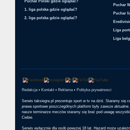
Puchar Polski gdzie oglądać?
Puchar W
1. liga polska gdzie oglądać?
Puchar li
2. liga polska gdzie oglądać?
Eredivis
Liga por
Liga belg
Redakcja
•
Kontakt
•
Reklama
•
Polityka prywatnosci
Serwis taksiegra.pl prezentuje sport w tv na dziś. Staramy się 
prawa sportowe poszczególnych platform były zawsze aktualne. 
nasze terminarze meczów staramy się brać pod uwagę wszystkie
Ciebie.
Serwis wyłącznie dla osób powyżej 18 lat. Hazard może uzależn