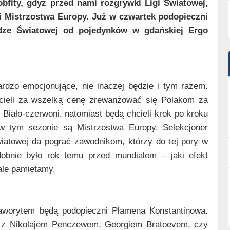
bfity, gdyż przed nami rozgrywki Ligi Światowej,
li Mistrzostwa Europy. Już w czwartek podopieczni
idze Światowej od pojedynków w gdańskiej Ergo
rdzo emocjonujące, nie inaczej będzie i tym razem.
cieli za wszelką cenę zrewanżować się Polakom za
Biało-czerwoni, natomiast będą chcieli krok po kroku
w tym sezonie są Mistrzostwa Europy. Selekcjoner
iatowej da pograć zawodnikom, którzy do tej pory w
odobnie było rok temu przed mundialem – jaki efekt
ale pamiętamy.
 faworytem będą podopieczni Płamena Konstantinowa.
 z Nikolajem Penczewem, Georgiem Bratoevem, czy