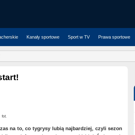
cherskie
Kanały sportowe
Sport w TV
Prawa sportowe
!
tart!
fot.
s na to, co tygrysy lubią najbardziej, czyli sezon