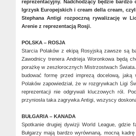
reprezentacyjny. Nadchodzący będzie bardzo o
Igrzysk Europejskich i cream della cream, czy
Stephana Antigi rozpoczną rywalizację w L
Arenie z reprezentacją Rosji.
POLSKA – ROSJA
Starcia Polaków z ekipą Rosyjską zawsze są ba
Zawodnicy trenera Andrieja Woronkowa będą ch
porażkę w zeszłorocznych Mistrzostwach Świata. 
budować formę przed imprezą docelową, jaką 
Polaków zapowiedział, że w rozgrywkach Ligi Św
reprezentacji nie odgrywali kluczowych ról. P
przyniosła taka zagrywka Antigi, wszyscy doskon
BUŁGARIA – KANADA
Spotkanie drugiej dywizji World League, gdzie
Bułgarzy mają bardzo wyrównaną, mocną kadrę