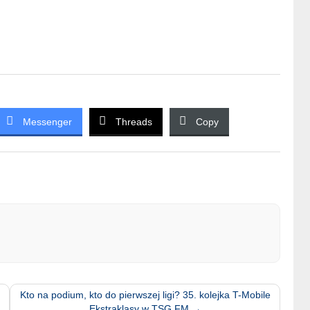
Messenger
Threads
Copy
Kto na podium, kto do pierwszej ligi? 35. kolejka T-Mobile
Ekstraklasy w TSG FM
→