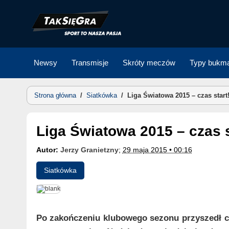
Skip
to
content
Newsy
Transmisje
Skróty meczów
Typy bukma
Strona główna
/
Siatkówka
/
Liga Światowa 2015 – czas start
Liga Światowa 2015 – czas s
Autor:
Jerzy Granietzny
;
29 maja 2015 • 00:16
Siatkówka
Po zakończeniu klubowego sezonu przyszedł cza