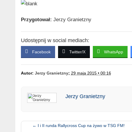
Przygotował:
Jerzy Granietzny
Udostępnij w social mediach:
Facebook
Twitter/X
WhatsApp
Autor:
Jerzy Granietzny
;
29 maja 2015 • 00:16
Jerzy Granietzny
←
I i II runda Rallycross Cup na żywo w TSG FM!