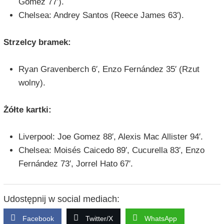
Gomez 77′).
Chelsea: Andrey Santos (Reece James 63′).
Strzelcy bramek:
Ryan Gravenberch 6′, Enzo Fernández 35′ (Rzut
wolny).
Żółte kartki:
Liverpool: Joe Gomez 88′, Alexis Mac Allister 94′.
Chelsea: Moisés Caicedo 89′, Cucurella 83′, Enzo
Fernández 73′, Jorrel Hato 67′.
Udostępnij w social mediach:
Facebook
Twitter/X
WhatsApp