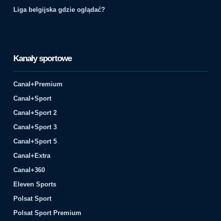
Liga belgijska gdzie oglądać?
Kanały sportowe
Canal+Premium
Canal+Sport
Canal+Sport 2
Canal+Sport 3
Canal+Sport 5
Canal+Extra
Canal+360
Eleven Sports
Polsat Sport
Polsat Sport Premium