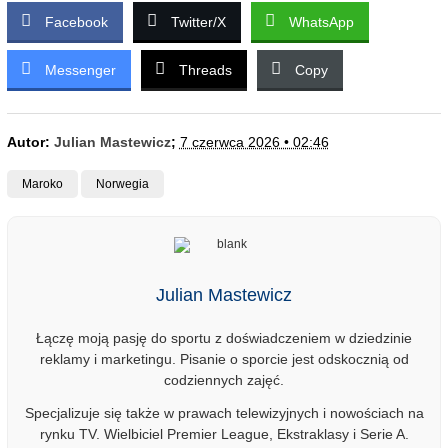
Facebook
Twitter/X
WhatsApp
Messenger
Threads
Copy
Autor:
Julian Mastewicz
;
7 czerwca 2026 • 02:46
Maroko
Norwegia
Julian Mastewicz
Łączę moją pasję do sportu z doświadczeniem w dziedzinie
reklamy i marketingu. Pisanie o sporcie jest odskocznią od
codziennych zajęć.
Specjalizuje się także w prawach telewizyjnych i nowościach na
rynku TV. Wielbiciel Premier League, Ekstraklasy i Serie A.