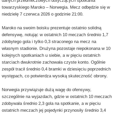
danych przedmeczowych dotyczących spotkania
towarzyskiego Maroko – Norwegia. Mecz odbędzie się w
niedzielę 7 czerwca 2026 o godzinie 21:00.
Maroko na swoim boisku prezentuje ostatnio solidną
defensywę, notując w ostatnich 10 meczach średnio 1,7
zdobytego gola i tylko 0,3 straconego na mecz na
własnym stadionie. Drużyna pozostaje niepokonana w 10
kolejnych spotkaniach u siebie, a w pięciu ostatnich
starciach dwukrotnie zachowała czyste konto. Ogólnie
zespół tracił średnio 0,4 bramki w dziesięciu poprzednich
występach, co potwierdza wysoką skuteczność obrony.
Norwegia przywiązuje dużą wagę do ofensywy,
szczególnie na wyjazdach, gdzie w ostatnich 10 meczach
zdobywała średnio 2,3 gola na spotkanie, a w pięciu
ostatnich meczach jej pojedynki przynosiły średnio 3,4