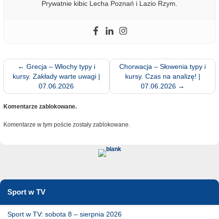
Prywatnie kibic Lecha Poznań i Lazio Rzym.
←
Grecja – Włochy typy i
Chorwacja – Słowenia typy i
kursy. Zakłady warte uwagi |
kursy. Czas na analizę! |
07.06.2026
07.06.2026
→
Komentarze zablokowane.
Komentarze w tym poście zostały zablokowane.
Sport w TV
Sport w TV: sobota 8 – sierpnia 2026