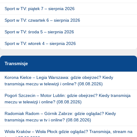
Sport w TV: piątek 7 – sierpnia 2026
Sport w TV: czwartek 6 – sierpnia 2026
Sport w TV: środa 5 – sierpnia 2026
Sport w TV: wtorek 4 – sierpnia 2026
Transmisje
Korona Kielce – Legia Warszawa: gdzie obejrzeć? Kiedy
transmisja meczu w telewizji i online? (08.08.2026)
Pogoń Szczecin – Motor Lublin: gdzie obejrzeć? Kiedy transmisja
meczu w telewizji i online? (08.08.2026)
Radomiak Radom – Górnik Zabrze: gdzie oglądać? Kiedy
transmisja meczu w tv i online? (08.08.2026)
Wisła Kraków – Wisła Płock gdzie oglądać? Transmisja, stream na