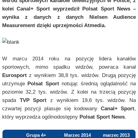
wśród sportowych kanałów telewizyjnych w Polsce, z
kolei Canal+ Sport wyprzedził Polsat Sport News –
wynika z danych z danych Nielsen Audience
Measurement dzięki uprzejmości Atmedia.
W marcu 2014 roku na pozycję lidera kanałów
sportowych, mimo spadku widzów, powraca kanał
Eurosport
z wynikiem 38,8 tys. widzów. Drugą pozycję
utrzymuje
Polsat Sport
notując średnią oglądalność na
poziomie 32,2 tys. widzów. Z kolei na trzecią pozycję
spada
TVP Sport
z wynikiem 19,6 tys. widzów. Na
czwartej pozycji plasuje się kodowany
Canal+ Sport
,
który wyprzedza ogólnodostępny
Polsat Sport News
.
Grupa 4+
Marzec 2014
marzec 2013