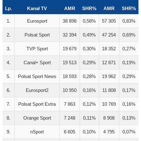
Lp.
Kanał TV
AMR
SHR%
AMR
SHR%
1.
Eurosport
38 898
0,58%
57 305
0,83%
2.
Polsat Sport
32 394
0,49%
47 254
0,69%
3.
TVP Sport
19 679
0,30%
18 352
0,27%
4.
Canal+ Sport
19 513
0,29%
12 871
0,19%
5.
Polsat Sport News
18 593
0,28%
19 962
0,29%
6.
Eurosport2
10 950
0,16%
11 808
0,17%
7.
Polsat Sport Extra
7 863
0,12%
10 769
0,16%
8.
Orange Sport
7 248
0,11%
8 908
0,13%
9.
nSport
6 605
0,10%
4 795
0,07%