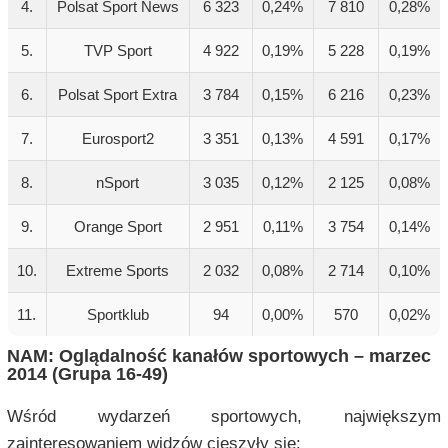
4.
Polsat Sport News
6 323
0,24%
7 810
0,28%
5.
TVP Sport
4 922
0,19%
5 228
0,19%
6.
Polsat Sport Extra
3 784
0,15%
6 216
0,23%
7.
Eurosport2
3 351
0,13%
4 591
0,17%
8.
nSport
3 035
0,12%
2 125
0,08%
9.
Orange Sport
2 951
0,11%
3 754
0,14%
10.
Extreme Sports
2 032
0,08%
2 714
0,10%
11.
Sportklub
94
0,00%
570
0,02%
NAM: Oglądalność kanałów sportowych – marzec
2014 (Grupa 16-49)
Wśród wydarzeń sportowych, największym
zainteresowaniem widzów cieszyły się: