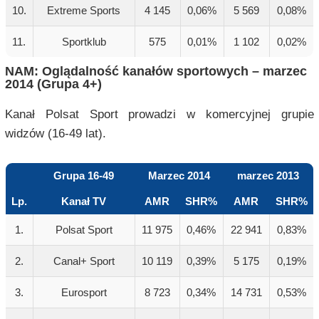
10.
Extreme Sports
4 145
0,06%
5 569
0,08%
11.
Sportklub
575
0,01%
1 102
0,02%
NAM: Oglądalność kanałów sportowych – marzec
2014 (Grupa 4+)
Kanał Polsat Sport prowadzi w komercyjnej grupie
widzów (16-49 lat).
Grupa 16-49
Marzec 2014
marzec 2013
Lp.
Kanał TV
AMR
SHR%
AMR
SHR%
1.
Polsat Sport
11 975
0,46%
22 941
0,83%
2.
Canal+ Sport
10 119
0,39%
5 175
0,19%
3.
Eurosport
8 723
0,34%
14 731
0,53%