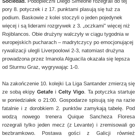
Sociedad.
Podopieczni Diego Simeone rozegrali do tej
pory 8. potyczek i z 17. punktami plasują się tuż za
podium. Baskowie z kolei stoczyli o jeden pojedynek
więcej i są liderami rozgrywek z 3. „oczkami” więcej niż
Rojiblancos. Obie drużyny walczyły w ciągu tygodnia w
europejskich pucharach – madrytczycy po emocjonującej
rywalizacji ulegli Liverpoolowi 2-3, natomiast drużyna
prowadzona przez Imanola Alguacila okazała się lepsza
od Sturmu Graz, wygrywając 1-0.
Na zakończenie 10. kolejki La Liga Santander zmierzą się
ze sobą ekipy
Getafe
i
Celty Vigo
. Ta potyczka startuje
w poniedziałek o 21:00. Gospodarze spisują się na razie
fatalnie i z dorobkiem 2. punktów zamykają tabelę. Pod
wodzą nowego trenera Quique Sancheza Floresa
rozegrali tylko jeden mecz (z Levante) i zremisowali go
bezbramkowo. Postawa gości z Galicji również