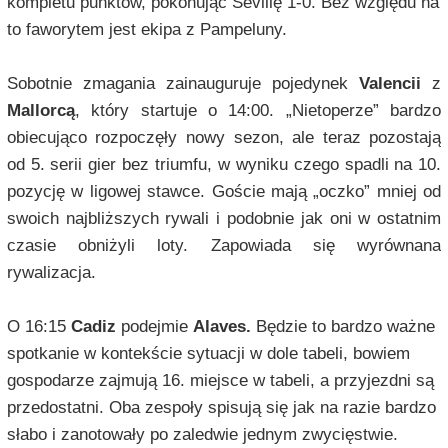
kompletu punktów, pokonując Sevillę 1-0. Bez względu na
to faworytem jest ekipa z Pampeluny.
Sobotnie zmagania zainauguruje pojedynek
Valencii
z
Mallorcą
, który startuje o 14:00. „Nietoperze” bardzo
obiecująco rozpoczęły nowy sezon, ale teraz pozostają
od 5. serii gier bez triumfu, w wyniku czego spadli na 10.
pozycję w ligowej stawce. Goście mają „oczko” mniej od
swoich najbliższych rywali i podobnie jak oni w ostatnim
czasie obniżyli loty. Zapowiada się wyrównana
rywalizacja.
O 16:15
Cadiz
podejmie
Alaves.
Będzie to bardzo ważne
spotkanie w kontekście sytuacji w dole tabeli, bowiem
gospodarze zajmują 16. miejsce w tabeli, a przyjezdni są
przedostatni. Oba zespoły spisują się jak na razie bardzo
słabo i zanotowały po zaledwie jednym zwycięstwie.