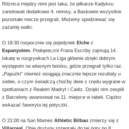
Różnica między nimi jest taka, że piłkarze Kadyksu
zanotowali dodatkowo 4. remisy, a Baskowie wszystkie
pozostałe mecze przegrali. Możemy spodziewać się
zażartej walki.
O 18:30 rozpocznie się pojedynek
Elche
z
Espanyolem.
Podopieczni Frana Escriby zajmują 14.
lokatę w rozgrywkach La Liga głównie dzięki dobrym
występom na własnym boisku, gdzie przegrali tylko raz.
„Papużki” również osiągają znacznie lepsze rezultaty u
siebie, o czym świadczą choćby dwie z rzędu wygrane w
spotkaniach z Realem Madryt i Cadiz. Dzięki nim zespół
z Barcelony awansował na 11. miejsce w tabeli. Ciężko
wskazać faworyta tej potyczki.
O 21:00 na San Mames
Athletic Bilbao
zmierzy się z
Villarreal.
Obie drużyny rozegrały do tej pory po 8.