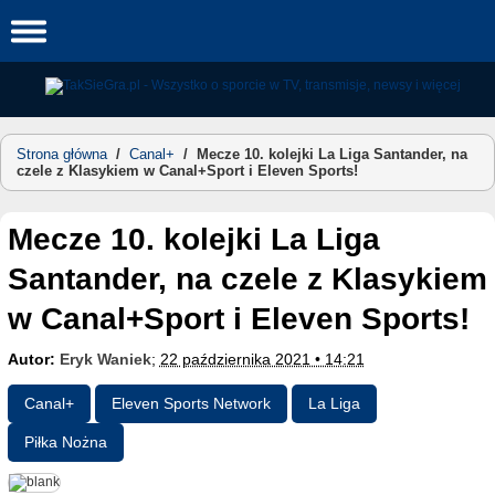
Skip
to
content
Strona główna
/
Canal+
/
Mecze 10. kolejki La Liga Santander, na
czele z Klasykiem w Canal+Sport i Eleven Sports!
Mecze 10. kolejki La Liga
Santander, na czele z Klasykiem
w Canal+Sport i Eleven Sports!
Autor:
Eryk Waniek
;
22 października 2021 • 14:21
Canal+
Eleven Sports Network
La Liga
Piłka Nożna