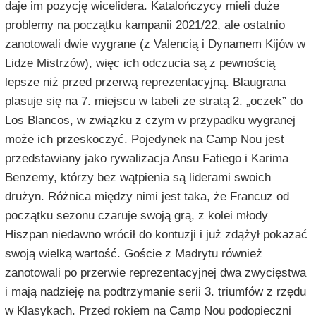
daje im pozycję wicelidera. Katalończycy mieli duże
problemy na początku kampanii 2021/22, ale ostatnio
zanotowali dwie wygrane (z Valencią i Dynamem Kijów w
Lidze Mistrzów), więc ich odczucia są z pewnością
lepsze niż przed przerwą reprezentacyjną. Blaugrana
plasuje się na 7. miejscu w tabeli ze stratą 2. „oczek” do
Los Blancos, w związku z czym w przypadku wygranej
może ich przeskoczyć. Pojedynek na Camp Nou jest
przedstawiany jako rywalizacja Ansu Fatiego i Karima
Benzemy, którzy bez wątpienia są liderami swoich
drużyn. Różnica między nimi jest taka, że Francuz od
początku sezonu czaruje swoją grą, z kolei młody
Hiszpan niedawno wrócił do kontuzji i już zdążył pokazać
swoją wielką wartość. Goście z Madrytu również
zanotowali po przerwie reprezentacyjnej dwa zwycięstwa
i mają nadzieję na podtrzymanie serii 3. triumfów z rzędu
w Klasykach. Przed rokiem na Camp Nou podopieczni