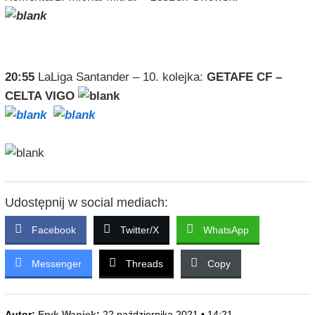
PONIEDZIAŁEK – 25 PAŹDZIERNIKA 2021
20:55
LaLiga Santander – 10. kolejka:
GETAFE CF –
CELTA VIGO
Udostępnij w social mediach:
Facebook
Twitter/X
WhatsApp
Messenger
Threads
Copy
Autor:
Eryk Waniek
;
22 października 2021 • 14:21