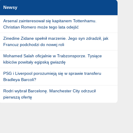
Newsy
Arsenal zainteresował się kapitanem Tottenhamu.
Christian Romero może tego lata odejść
Zinedine Zidane spełnił marzenie. Jego syn zdradził, jak
Francuz podchodzi do nowej roli
Mohamed Salah oficjalnie w Trabzonsporze. Tysiące
kibiców powitały egipską gwiazdę
PSG i Liverpool porozumieją się w sprawie transferu
Bradleya Barcoli?
Rodri wybrał Barcelonę. Manchester City odrzucił
pierwszą ofertę