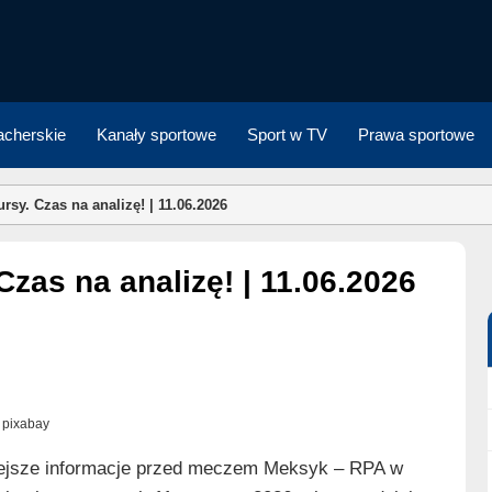
cherskie
Kanały sportowe
Sport w TV
Prawa sportowe
rsy. Czas na analizę! | 11.06.2026
Czas na analizę! | 11.06.2026
. pixabay
niejsze informacje przed meczem Meksyk – RPA w