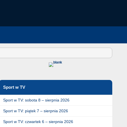
Sport w TV
Sport w TV: sobota 8 – sierpnia 2026
Sport w TV: piątek 7 – sierpnia 2026
Sport w TV: czwartek 6 – sierpnia 2026