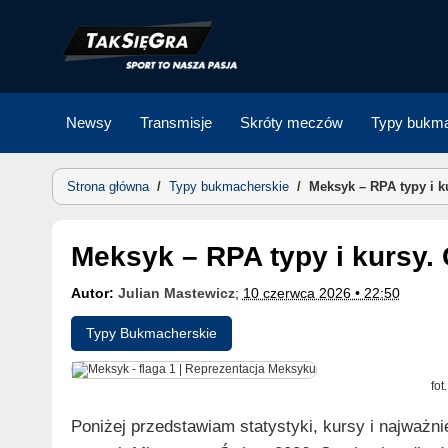
Skip
to
content
Newsy
Transmisje
Skróty meczów
Typy bukma
Strona główna
/
Typy bukmacherskie
/
Meksyk – RPA typy i ku
Meksyk – RPA typy i kursy. 
Autor:
Julian Mastewicz
;
10 czerwca 2026 • 22:50
Typy Bukmacherskie
fot
Poniżej przedstawiam statystyki, kursy i najważ