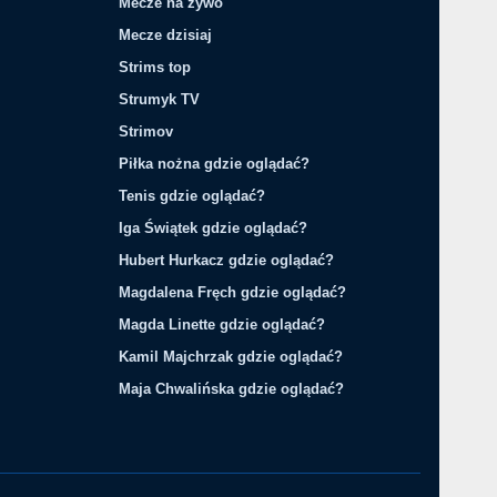
Mecze na żywo
Mecze dzisiaj
Strims top
Strumyk TV
Strimov
Piłka nożna gdzie oglądać?
Tenis gdzie oglądać?
Iga Świątek gdzie oglądać?
Hubert Hurkacz gdzie oglądać?
Magdalena Fręch gdzie oglądać?
Magda Linette gdzie oglądać?
Kamil Majchrzak gdzie oglądać?
Maja Chwalińska gdzie oglądać?