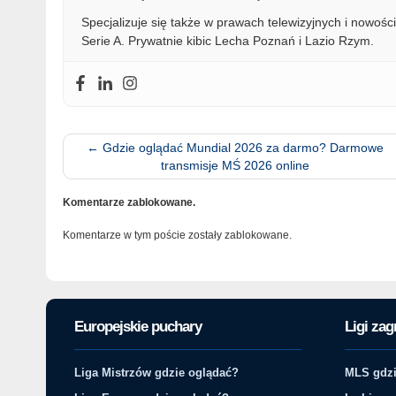
Specjalizuje się także w prawach telewizyjnych i nowości
Serie A. Prywatnie kibic Lecha Poznań i Lazio Rzym.
←
Gdzie oglądać Mundial 2026 za darmo? Darmowe
transmisje MŚ 2026 online
Komentarze zablokowane.
Komentarze w tym poście zostały zablokowane.
Europejskie puchary
Ligi zag
Liga Mistrzów gdzie oglądać?
MLS gdzi