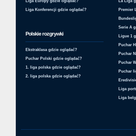
Liga Europy gdzie oglądać?
La Liga 
Liga Konferencji gdzie oglądać?
Premier 
Bundesli
Serie A 
Polskie rozgrywki
Ligue 1 
Puchar H
Ekstraklasa gdzie oglądać?
Puchar N
Puchar Polski gdzie oglądać?
Puchar W
1. liga polska gdzie oglądać?
Puchar li
2. liga polska gdzie oglądać?
Eredivis
Liga por
Liga belg