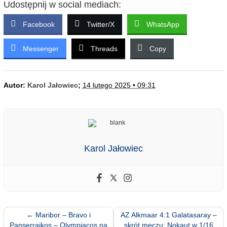
Udostępnij w social mediach:
Facebook
Twitter/X
WhatsApp
Messenger
Threads
Copy
Autor:
Karol Jałowiec
;
14 lutego 2025 • 09:31
Karol Jałowiec
←
Maribor – Bravo i
AZ Alkmaar 4:1 Galatasaray –
Panserraikos – Olympiacos na
skrót meczu: Nokaut w 1/16