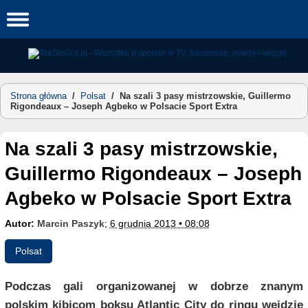
Skip
to
content
Strona główna
/
Polsat
/
Na szali 3 pasy mistrzowskie, Guillermo
Rigondeaux – Joseph Agbeko w Polsacie Sport Extra
Na szali 3 pasy mistrzowskie,
Guillermo Rigondeaux – Joseph
Agbeko w Polsacie Sport Extra
Autor:
Marcin Paszyk
;
6 grudnia 2013 • 08:08
Polsat
Podczas gali organizowanej w dobrze znanym
polskim kibicom boksu Atlantic City do ringu wejdzie