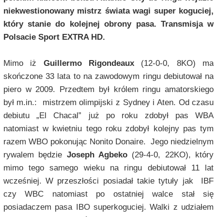
niekwestionowany mistrz świata wagi super koguciej,
który stanie do kolejnej obrony pasa. Transmisja w
Polsacie Sport EXTRA HD.
Mimo iż
Guillermo Rigondeaux
(12-0-0, 8KO) ma
skończone 33 lata to na zawodowym ringu debiutował na
piero w 2009. Przedtem był królem ringu amatorskiego
był m.in.: mistrzem olimpijski z Sydney i Aten. Od czasu
debiutu „El Chacal” już po roku zdobył pas WBA
natomiast w kwietniu tego roku zdobył kolejny pas tym
razem WBO pokonując Nonito Donaire. Jego niedzielnym
rywalem będzie
Joseph Agbeko
(29-4-0, 22KO), który
mimo tego samego wieku na ringu debiutował 11 lat
wcześniej. W przeszłości posiadał takie tytuły jak IBF
czy WBC natomiast po ostatniej walce stał się
posiadaczem pasa IBO superkoguciej. Walki z udziałem