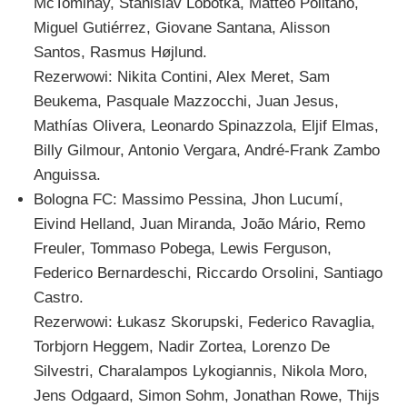
McTominay, Stanislav Lobotka, Matteo Politano,
Miguel Gutiérrez, Giovane Santana, Alisson
Santos, Rasmus Højlund.
Rezerwowi: Nikita Contini, Alex Meret, Sam
Beukema, Pasquale Mazzocchi, Juan Jesus,
Mathías Olivera, Leonardo Spinazzola, Eljif Elmas,
Billy Gilmour, Antonio Vergara, André-Frank Zambo
Anguissa.
Bologna FC: Massimo Pessina, Jhon Lucumí,
Eivind Helland, Juan Miranda, João Mário, Remo
Freuler, Tommaso Pobega, Lewis Ferguson,
Federico Bernardeschi, Riccardo Orsolini, Santiago
Castro.
Rezerwowi: Łukasz Skorupski, Federico Ravaglia,
Torbjorn Heggem, Nadir Zortea, Lorenzo De
Silvestri, Charalampos Lykogiannis, Nikola Moro,
Jens Odgaard, Simon Sohm, Jonathan Rowe, Thijs