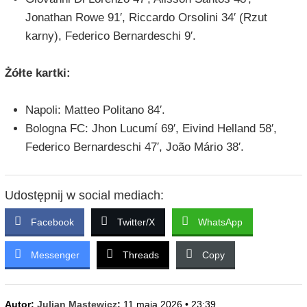
Jonathan Rowe 91′, Riccardo Orsolini 34′ (Rzut
karny), Federico Bernardeschi 9′.
Żółte kartki:
Napoli: Matteo Politano 84′.
Bologna FC: Jhon Lucumí 69′, Eivind Helland 58′,
Federico Bernardeschi 47′, João Mário 38′.
Udostępnij w social mediach:
Facebook
Twitter/X
WhatsApp
Messenger
Threads
Copy
Autor:
Julian Mastewicz
;
11 maja 2026 • 23:39