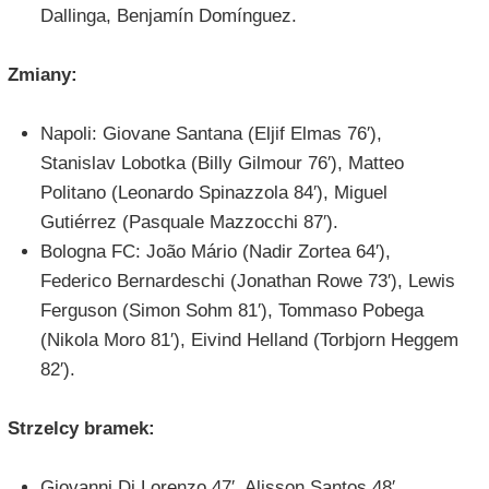
Dallinga, Benjamín Domínguez.
Zmiany:
Napoli: Giovane Santana (Eljif Elmas 76′),
Stanislav Lobotka (Billy Gilmour 76′), Matteo
Politano (Leonardo Spinazzola 84′), Miguel
Gutiérrez (Pasquale Mazzocchi 87′).
Bologna FC: João Mário (Nadir Zortea 64′),
Federico Bernardeschi (Jonathan Rowe 73′), Lewis
Ferguson (Simon Sohm 81′), Tommaso Pobega
(Nikola Moro 81′), Eivind Helland (Torbjorn Heggem
82′).
Strzelcy bramek:
Giovanni Di Lorenzo 47′, Alisson Santos 48′,