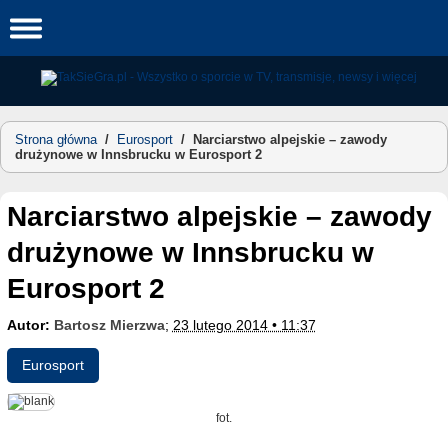
Skip
to
content
Strona główna
/
Eurosport
/
Narciarstwo alpejskie – zawody
drużynowe w Innsbrucku w Eurosport 2
Narciarstwo alpejskie – zawody
drużynowe w Innsbrucku w
Eurosport 2
Autor:
Bartosz Mierzwa
;
23 lutego 2014 • 11:37
Eurosport
fot.