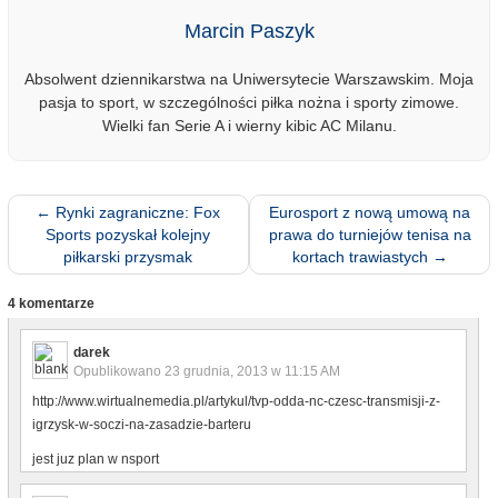
Marcin Paszyk
Absolwent dziennikarstwa na Uniwersytecie Warszawskim. Moja
pasja to sport, w szczególności piłka nożna i sporty zimowe.
Wielki fan Serie A i wierny kibic AC Milanu.
←
Rynki zagraniczne: Fox
Eurosport z nową umową na
Sports pozyskał kolejny
prawa do turniejów tenisa na
piłkarski przysmak
kortach trawiastych
→
4 komentarze
darek
Opublikowano
23 grudnia, 2013 w 11:15 AM
http://www.wirtualnemedia.pl/artykul/tvp-odda-nc-czesc-transmisji-z-
igrzysk-w-soczi-na-zasadzie-barteru
jest juz plan w nsport