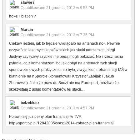
slawers
Opublikowano
21 grudnia, 2013 w 9:53 PM
hokej i biatlon ?
Marcin
Opublikowano
21 grudnia, 2013 w 7:35 PM
Ciekaw jestem, jak to będzie wyglądało na antenach nc+. Pewnie
oczywiście łakomych kąsków takich jak skoki narciarskie, biegi
Justyny czy łyżwy szybkie nie będą mogli pokazać. No i rzecz jasna
pytanie, co z komentarzem, bo jak dotąd na antenach tych stacji
sportów zimowych praktycznie nie było, z wyjątkiem retransmisji MŚ w
biathlonie na nSporcie (komentowali Krzysztof Zabijak i Jakub
Zborowski). Jako że praw do Soczi nie ma Eurosport, możliwe że
skorzystają z usług komentatorów tej stacji…
belzebiusz
Opublikowano
21 grudnia, 2013 w 4:57 PM
Pojawił się już pełny plan transmisji w TVP:
http://sport.tvp.pl/12842035/soczi-2014-zobacz-plan-transmisji