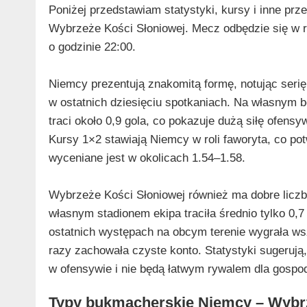
Poniżej przedstawiam statystyki, kursy i inne p
Wybrzeże Kości Słoniowej. Mecz odbędzie się w 
o godzinie 22:00.
Niemcy prezentują znakomitą formę, notując serię
w ostatnich dziesięciu spotkaniach. Na własnym b
traci około 0,9 gola, co pokazuje dużą siłę ofens
Kursy 1×2 stawiają Niemcy w roli faworyta, co po
wyceniane jest w okolicach 1.54–1.58.
Wybrzeże Kości Słoniowej również ma dobre licz
własnym stadionem ekipa traciła średnio tylko 0,
ostatnich występach na obcym terenie wygrała wszy
razy zachowała czyste konto. Statystyki sugeruj
w ofensywie i nie będą łatwym rywalem dla gospo
Typy bukmacherskie Niemcy – Wybrz