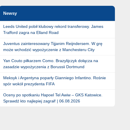
Newsy
Leeds United pobił klubowy rekord transferowy. James
Trafford zagra na Elland Road
Juventus zainteresowany Tijjanim Reijndersem. W grę
może wchodzić wypożyczenie z Manchesteru City
Yan Couto piłkarzem Como. Brazylijczyk dołącza na
zasadzie wypożyczenia z Borussii Dortmund
Meksyk i Argentyna poparły Gianniego Infantino. Rośnie
spór wokół prezydenta FIFA
Oceny po spotkaniu Hapoel Tel Awiw – GKS Katowice.
Sprawdź kto najlepiej zagrał! | 06.08.2026