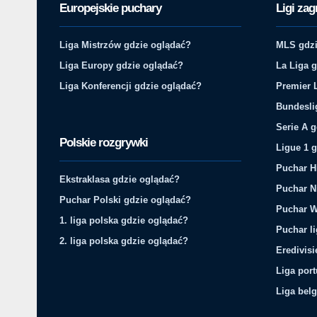
Europejskie puchary
Ligi zag
Liga Mistrzów gdzie oglądać?
MLS gdzi
Liga Europy gdzie oglądać?
La Liga 
Liga Konferencji gdzie oglądać?
Premier 
Bundesli
Serie A 
Polskie rozgrywki
Ligue 1 
Puchar H
Ekstraklasa gdzie oglądać?
Puchar N
Puchar Polski gdzie oglądać?
Puchar W
1. liga polska gdzie oglądać?
Puchar li
2. liga polska gdzie oglądać?
Eredivis
Liga por
Liga belg