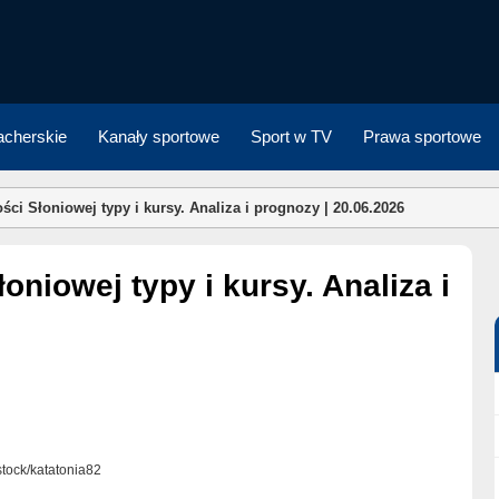
cherskie
Kanały sportowe
Sport w TV
Prawa sportowe
ci Słoniowej typy i kursy. Analiza i prognozy | 20.06.2026
rstock/katatonia82