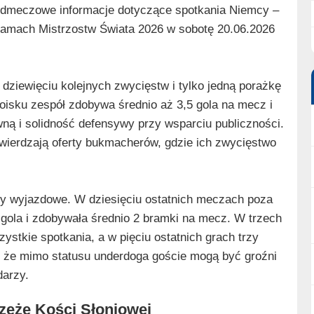
rzedmeczowe informacje dotyczące spotkania Niemcy –
ramach Mistrzostw Świata 2026 w sobotę 20.06.2026
 dziewięciu kolejnych zwycięstw i tylko jedną porażkę
oisku zespół zdobywa średnio aż 3,5 gola na mecz i
ywną i solidność defensywy przy wsparciu publiczności.
twierdzają oferty bukmacherów, gdzie ich zwycięstwo
by wyjazdowe. W dziesięciu ostatnich meczach poza
7 gola i zdobywała średnio 2 bramki na mecz. W trzech
stkie spotkania, a w pięciu ostatnich grach trzy
ą, że mimo statusu underdoga goście mogą być groźni
darzy.
eże Kości Słoniowej