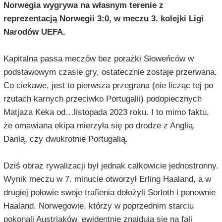
Norwegia wygrywa na własnym terenie z
reprezentacją Norwegii 3:0, w meczu 3. kolejki Ligi
Narodów UEFA.
Kapitalna passa meczów bez porażki Słoweńców w
podstawowym czasie gry, ostatecznie zostaje przerwana.
Co ciekawe, jest to pierwsza przegrana (nie licząc tej po
rzutach karnych przeciwko Portugalii) podopiecznych
Matjaza Keka od…listopada 2023 roku. I to mimo faktu,
że omawiana ekipa mierzyła się po drodze z Anglią,
Danią, czy dwukrotnie Portugalią.
Dziś obraz rywalizacji był jednak całkowicie jednostronny.
Wynik meczu w 7. minucie otworzył Erling Haaland, a w
drugiej połowie swoje trafienia dołożyli Sorloth i ponownie
Haaland. Norwegowie, którzy w poprzednim starciu
pokonali Austriaków, ewidentnie znajdują się na fali