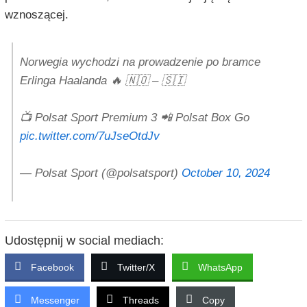
wznoszącej.
Norwegia wychodzi na prowadzenie po bramce
Erlinga Haalanda 🔥 🇳🇴 – 🇸🇮
📺 Polsat Sport Premium 3 📲 Polsat Box Go
pic.twitter.com/7uJseOtdJv
— Polsat Sport (@polsatsport)
October 10, 2024
Udostępnij w social mediach:
Facebook
Twitter/X
WhatsApp
Messenger
Threads
Copy