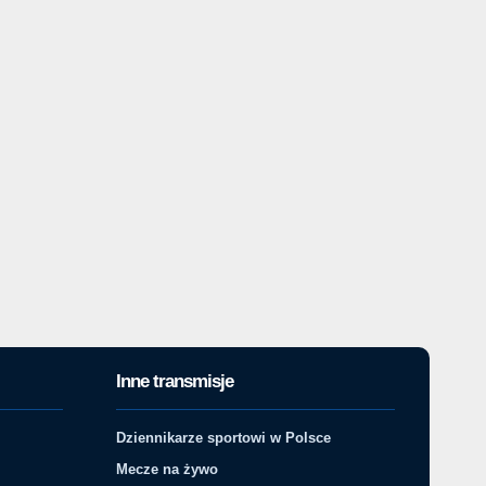
Inne transmisje
Dziennikarze sportowi w Polsce
Mecze na żywo