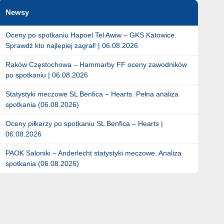
Newsy
Oceny po spotkaniu Hapoel Tel Awiw – GKS Katowice.
Sprawdź kto najlepiej zagrał! | 06.08.2026
Raków Częstochowa – Hammarby FF oceny zawodników
po spotkaniu | 06.08.2026
Statystyki meczowe SL Benfica – Hearts. Pełna analiza
spotkania (06.08.2026)
Oceny piłkarzy po spotkaniu SL Benfica – Hearts |
06.08.2026
PAOK Saloniki – Anderlecht statystyki meczowe. Analiza
spotkania (06.08.2026)