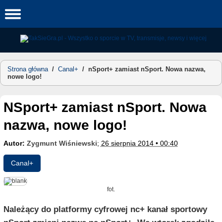
Skip
to
content
Strona główna
/
Canal+
/
nSport+ zamiast nSport. Nowa nazwa,
nowe logo!
nSport+ zamiast nSport. Nowa
nazwa, nowe logo!
Autor:
Zygmunt Wiśniewski
;
26 sierpnia 2014 • 00:40
Canal+
fot.
Należący do platformy cyfrowej nc+ kanał sportowy