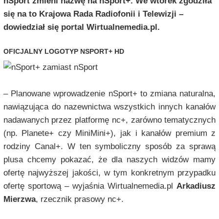
nSport zmieni nazwę na nSport+. We wtorek zgodziła
się na to Krajowa Rada Radiofonii i Telewizji –
dowiedział się portal Wirtualnemedia.pl.
OFICJALNY LOGOTYP NSPORT+ HD
–
Planowane wprowadzenie nSport+ to zmiana naturalna,
nawiązująca do nazewnictwa wszystkich innych kanałów
nadawanych przez platformę nc+, zarówno tematycznych
(np. Planete+ czy MiniMini+), jak i kanałów premium z
rodziny Canal+. W ten symboliczny sposób za sprawą
plusa chcemy pokazać, że dla naszych widzów mamy
ofertę najwyższej jakości, w tym konkretnym przypadku
ofertę sportową
– wyjaśnia Wirtualnemedia.pl
Arkadiusz
Mierzwa
, rzecznik prasowy nc+.