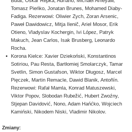
Bulat, Oskar Repka, Adriano, Michael Ameyaw,
Tomasz Pieńko, Jonatan Brunes, Mohamed Diaby-
Fadiga. Rezerwowi: Oliwier Zych, Zoran Arsenic,
Paweł Dawidowicz, Mitja Ilenič, Ariel Mosor, Erik
Otieno, Vladyslav Kochergin, Ivi López, Patryk
Makuch, Jean Carlos, Isak Brusberg, Leonardo
Rocha.
Korona Kielce: Xavier Dziekoński, Konstantinos
Sotiriou, Pau Resta, Bartłomiej Smolarczyk, Tamar
Svetlin, Simon Gustafson, Wiktor Długosz, Marcel
Pięczek, Martin Remacle, Dawid Blanik, Antoñín.
Rezerwowi: Rafał Mamla, Konrad Matuszewski,
Viktor Popov, Slobodan Rubežić, Hubert Zwoźny,
Stjepan Davidović, Nono, Adam Hańćko, Wojciech
Kamiński, Nikodem Niski, Vladimir Nikolov.
Zmiany: