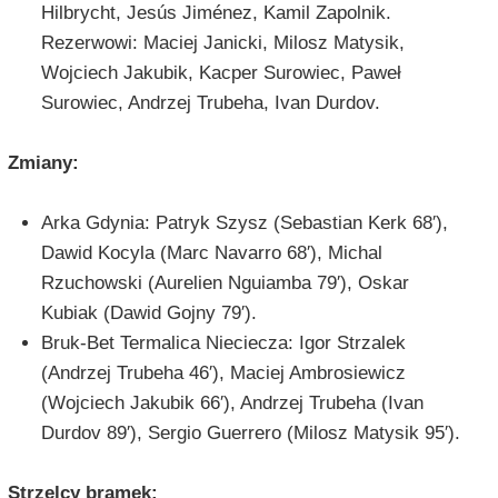
Hilbrycht, Jesús Jiménez, Kamil Zapolnik.
Rezerwowi: Maciej Janicki, Milosz Matysik,
Wojciech Jakubik, Kacper Surowiec, Paweł
Surowiec, Andrzej Trubeha, Ivan Durdov.
Zmiany:
Arka Gdynia: Patryk Szysz (Sebastian Kerk 68′),
Dawid Kocyla (Marc Navarro 68′), Michal
Rzuchowski (Aurelien Nguiamba 79′), Oskar
Kubiak (Dawid Gojny 79′).
Bruk-Bet Termalica Nieciecza: Igor Strzalek
(Andrzej Trubeha 46′), Maciej Ambrosiewicz
(Wojciech Jakubik 66′), Andrzej Trubeha (Ivan
Durdov 89′), Sergio Guerrero (Milosz Matysik 95′).
Strzelcy bramek: