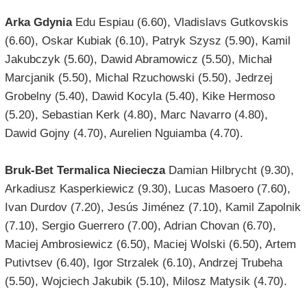
Arka Gdynia
Edu Espiau (6.60), Vladislavs Gutkovskis
(6.60), Oskar Kubiak (6.10), Patryk Szysz (5.90), Kamil
Jakubczyk (5.60), Dawid Abramowicz (5.50), Michał
Marcjanik (5.50), Michal Rzuchowski (5.50), Jedrzej
Grobelny (5.40), Dawid Kocyla (5.40), Kike Hermoso
(5.20), Sebastian Kerk (4.80), Marc Navarro (4.80),
Dawid Gojny (4.70), Aurelien Nguiamba (4.70).
Bruk-Bet Termalica Nieciecza
Damian Hilbrycht (9.30),
Arkadiusz Kasperkiewicz (9.30), Lucas Masoero (7.60),
Ivan Durdov (7.20), Jesús Jiménez (7.10), Kamil Zapolnik
(7.10), Sergio Guerrero (7.00), Adrian Chovan (6.70),
Maciej Ambrosiewicz (6.50), Maciej Wolski (6.50), Artem
Putivtsev (6.40), Igor Strzalek (6.10), Andrzej Trubeha
(5.50), Wojciech Jakubik (5.10), Milosz Matysik (4.70).