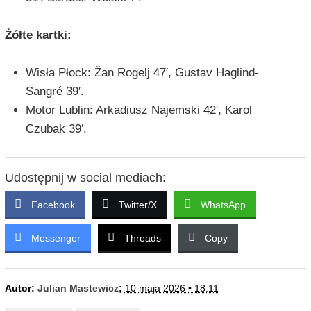
Żółte kartki:
Wisła Płock: Žan Rogelj 47′, Gustav Haglind-
Sangré 39′.
Motor Lublin: Arkadiusz Najemski 42′, Karol
Czubak 39′.
Udostępnij w social mediach:
Facebook
Twitter/X
WhatsApp
Messenger
Threads
Copy
Autor:
Julian Mastewicz
;
10 maja 2026 • 18:11