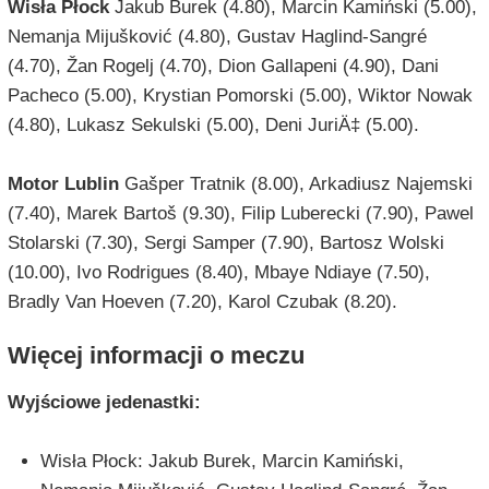
Wisła Płock
Jakub Burek (4.80), Marcin Kamiński (5.00),
Nemanja Mijušković (4.80), Gustav Haglind-Sangré
(4.70), Žan Rogelj (4.70), Dion Gallapeni (4.90), Dani
Pacheco (5.00), Krystian Pomorski (5.00), Wiktor Nowak
(4.80), Lukasz Sekulski (5.00), Deni JuriÄ‡ (5.00).
Motor Lublin
Gašper Tratnik (8.00), Arkadiusz Najemski
(7.40), Marek Bartoš (9.30), Filip Luberecki (7.90), Pawel
Stolarski (7.30), Sergi Samper (7.90), Bartosz Wolski
(10.00), Ivo Rodrigues (8.40), Mbaye Ndiaye (7.50),
Bradly Van Hoeven (7.20), Karol Czubak (8.20).
Więcej informacji o meczu
Wyjściowe jedenastki:
Wisła Płock: Jakub Burek, Marcin Kamiński,