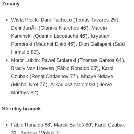
Zmiany:
Wisła Płock: Dani Pacheco (Tomas Tavares 25′),
Deni JuriÄ‡ (Giannis Niarchos 46′), Marcin
Kamiński (Quentin Lecoeuche 46′), Krystian
Pomorski (Matchoi Djaló 46′), Dion Gallapeni (Saïd
Hamulić 80′).
Motor Lublin: Pawel Stolarski (Thomas Santos 64′),
Bradly Van Hoeven (Fábio Ronaldo 65′), Karol
Czubak (Renat Dadashov 77′), Mbaye Ndiaye
(Michal Krol 77′), Arkadiusz Najemski (Hervé
Matthys 82′).
Strzelcy bramek:
Fábio Ronaldo 88′, Marek Bartoš 80′, Karol Czubak
31′, Bartosz Wolski 7′.