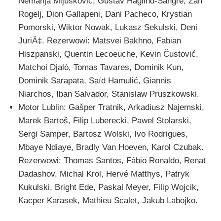
Nemanja Mijušković, Gustav Haglind-Sangré, Žan
Rogelj, Dion Gallapeni, Dani Pacheco, Krystian
Pomorski, Wiktor Nowak, Lukasz Sekulski, Deni
JuriÄ‡. Rezerwowi: Matsvei Bakhno, Fabian
Hiszpanski, Quentin Lecoeuche, Kevin Čustović,
Matchoi Djaló, Tomas Tavares, Dominik Kun,
Dominik Sarapata, Saïd Hamulić, Giannis
Niarchos, Iban Salvador, Stanislaw Pruszkowski.
Motor Lublin: Gašper Tratnik, Arkadiusz Najemski,
Marek Bartoš, Filip Luberecki, Pawel Stolarski,
Sergi Samper, Bartosz Wolski, Ivo Rodrigues,
Mbaye Ndiaye, Bradly Van Hoeven, Karol Czubak.
Rezerwowi: Thomas Santos, Fábio Ronaldo, Renat
Dadashov, Michal Krol, Hervé Matthys, Patryk
Kukulski, Bright Ede, Paskal Meyer, Filip Wojcik,
Kacper Karasek, Mathieu Scalet, Jakub Labojko.