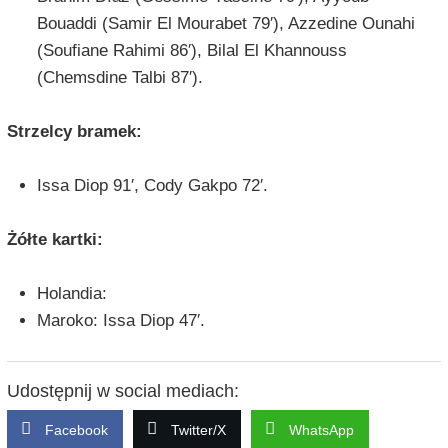
Bouaddi (Samir El Mourabet 79′), Azzedine Ounahi
(Soufiane Rahimi 86′), Bilal El Khannouss
(Chemsdine Talbi 87′).
Strzelcy bramek:
Issa Diop 91′, Cody Gakpo 72′.
Żółte kartki:
Holandia:
Maroko: Issa Diop 47′.
Udostępnij w social mediach:
Facebook
Twitter/X
WhatsApp