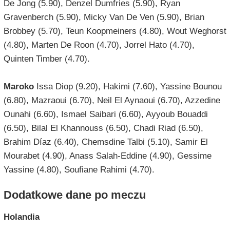
De Jong (5.90), Denzel Dumfries (5.90), Ryan
Gravenberch (5.90), Micky Van De Ven (5.90), Brian
Brobbey (5.70), Teun Koopmeiners (4.80), Wout Weghorst
(4.80), Marten De Roon (4.70), Jorrel Hato (4.70),
Quinten Timber (4.70).
Maroko
Issa Diop (9.20), Hakimi (7.60), Yassine Bounou
(6.80), Mazraoui (6.70), Neil El Aynaoui (6.70), Azzedine
Ounahi (6.60), Ismael Saibari (6.60), Ayyoub Bouaddi
(6.50), Bilal El Khannouss (6.50), Chadi Riad (6.50),
Brahim Díaz (6.40), Chemsdine Talbi (5.10), Samir El
Mourabet (4.90), Anass Salah-Eddine (4.90), Gessime
Yassine (4.80), Soufiane Rahimi (4.70).
Dodatkowe dane po meczu
Holandia