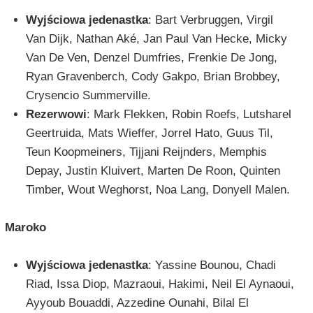
Wyjściowa jedenastka
: Bart Verbruggen, Virgil
Van Dijk, Nathan Aké, Jan Paul Van Hecke, Micky
Van De Ven, Denzel Dumfries, Frenkie De Jong,
Ryan Gravenberch, Cody Gakpo, Brian Brobbey,
Crysencio Summerville.
Rezerwowi
: Mark Flekken, Robin Roefs, Lutsharel
Geertruida, Mats Wieffer, Jorrel Hato, Guus Til,
Teun Koopmeiners, Tijjani Reijnders, Memphis
Depay, Justin Kluivert, Marten De Roon, Quinten
Timber, Wout Weghorst, Noa Lang, Donyell Malen.
Maroko
Wyjściowa jedenastka
: Yassine Bounou, Chadi
Riad, Issa Diop, Mazraoui, Hakimi, Neil El Aynaoui,
Ayyoub Bouaddi, Azzedine Ounahi, Bilal El