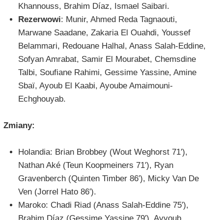
Khannouss, Brahim Díaz, Ismael Saibari.
Rezerwowi
: Munir, Ahmed Reda Tagnaouti,
Marwane Saadane, Zakaria El Ouahdi, Youssef
Belammari, Redouane Halhal, Anass Salah-Eddine,
Sofyan Amrabat, Samir El Mourabet, Chemsdine
Talbi, Soufiane Rahimi, Gessime Yassine, Amine
Sbaï, Ayoub El Kaabi, Ayoube Amaimouni-
Echghouyab.
Zmiany:
Holandia: Brian Brobbey (Wout Weghorst 71′),
Nathan Aké (Teun Koopmeiners 71′), Ryan
Gravenberch (Quinten Timber 86′), Micky Van De
Ven (Jorrel Hato 86′).
Maroko: Chadi Riad (Anass Salah-Eddine 75′),
Brahim Díaz (Gessime Yassine 79′), Ayyoub