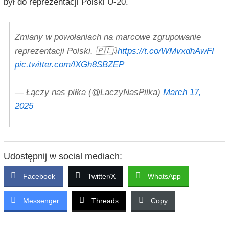
był do reprezentacji Polski U-20.
Zmiany w powołaniach na marcowe zgrupowanie
reprezentacji Polski. 🇵🇱⤵️
https://t.co/WMvxdhAwFI
pic.twitter.com/lXGh8SBZEP
— Łączy nas piłka (@LaczyNasPilka)
March 17,
2025
Udostępnij w social mediach:
Facebook
Twitter/X
WhatsApp
Messenger
Threads
Copy