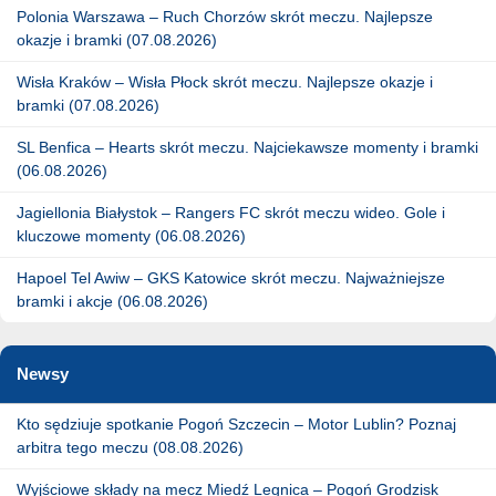
Polonia Warszawa – Ruch Chorzów skrót meczu. Najlepsze
okazje i bramki (07.08.2026)
Wisła Kraków – Wisła Płock skrót meczu. Najlepsze okazje i
bramki (07.08.2026)
SL Benfica – Hearts skrót meczu. Najciekawsze momenty i bramki
(06.08.2026)
Jagiellonia Białystok – Rangers FC skrót meczu wideo. Gole i
kluczowe momenty (06.08.2026)
Hapoel Tel Awiw – GKS Katowice skrót meczu. Najważniejsze
bramki i akcje (06.08.2026)
Newsy
Kto sędziuje spotkanie Pogoń Szczecin – Motor Lublin? Poznaj
arbitra tego meczu (08.08.2026)
Wyjściowe składy na mecz Miedź Legnica – Pogoń Grodzisk