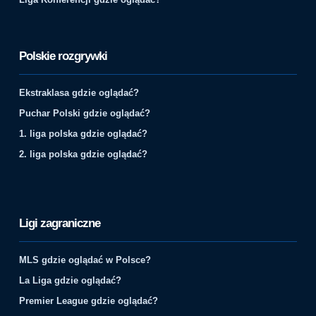
Polskie rozgrywki
Ekstraklasa gdzie oglądać?
Puchar Polski gdzie oglądać?
1. liga polska gdzie oglądać?
2. liga polska gdzie oglądać?
Ligi zagraniczne
MLS gdzie oglądać w Polsce?
La Liga gdzie oglądać?
Premier League gdzie oglądać?