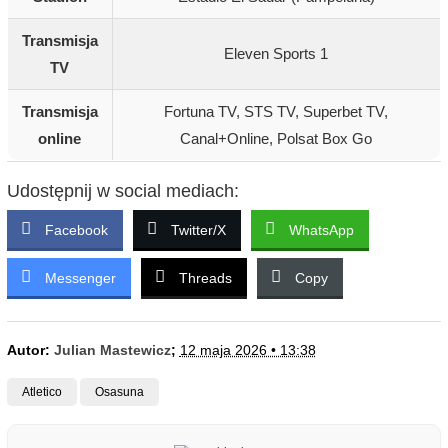
Transmisja
Eleven Sports 1
TV
Transmisja
Fortuna TV, STS TV, Superbet TV,
online
Canal+Online, Polsat Box Go
Udostępnij w social mediach:
Facebook
Twitter/X
WhatsApp
Messenger
Threads
Copy
Autor:
Julian Mastewicz
;
12 maja 2026 • 13:38
Atletico
Osasuna