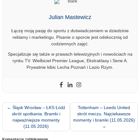
Julian Mastewicz
Łączę moją pasję do sportu z doświadczeniem w dziedzinie
reklamy i marketingu. Pisanie o sporcie jest odskocznią od
codziennych zajęć.
Specjalizuje się także w prawach telewizyjnych i nowościach na
rynku TV. Wielbiciel Premier League, Ekstraklasy i Serie A.
Prywatnie kibic Lecha Poznań i Lazio Rzym.
←
Śląsk Wrocław – ŁKS Łódź
Tottenham – Leeds United
skrót spotkania. Bramki i
skrót meczu. Najciekawsze
najważniejsze momenty
momenty i bramki (11.05.2026)
(11.05.2026)
→
Komentarze zablokowane.