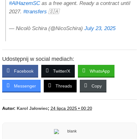
#AlHazemSC
as a free agent. Ready a contract until
2027.
#transfers
🇸🇦
— Nicolò Schira (@NicoSchira)
July 23, 2025
Udostępnij w social mediach:
Facebook
Twitter/X
WhatsApp
Messenger
Threads
Copy
Autor:
Karol Jałowiec
;
24 lipca 2025 • 00:20