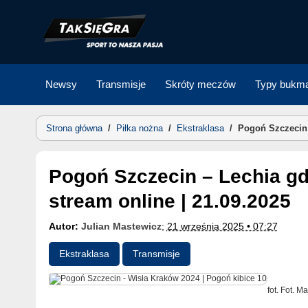
Skip
to
content
Newsy
Transmisje
Skróty meczów
Typy bukma
Strona główna
/
Piłka nożna
/
Ekstraklasa
/
Pogoń Szczecin 
Pogoń Szczecin – Lechia gdzie oglądać? Transmisja TV,
stream online | 21.09.2025
Autor:
Julian Mastewicz
;
21 września 2025 • 07:27
Ekstraklasa
Transmisje
fot. Fot. 