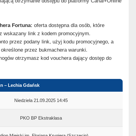
ającą otrzymanie dostępu do platformy Canal+Online
hera Fortuna:
oferta dostępna dla osób, które
ez wskazany link z kodem promocyjnym.
onto przez podany link, użyj kodu promocyjnego, a
y określone przez bukmachera warunki.
mogów otrzymasz kod vouchera dający dostęp do
n – Lechia Gdańsk
Niedziela 21.09.2025 14:45
PKO BP Ekstraklasa
dion Miejski im. Floriana Krygiera (Szczecin)