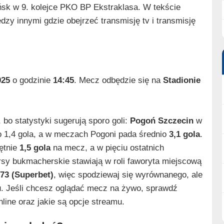
sk w 9. kolejce PKO BP Ekstraklasa. W tekście
zy innymi gdzie obejrzeć transmisję tv i transmisję
025
o godzinie
14:45
. Mecz odbędzie się na
Stadionie
bo statystyki sugerują sporo goli:
Pogoń Szczecin
w
o 1,4 gola, a w meczach Pogoni pada średnio
3,1 gola
.
ętnie
1,5 gola
na mecz, a w pięciu ostatnich
rsy bukmacherskie stawiają w roli faworyta miejscową
.73 (Superbet)
, więc spodziewaj się wyrównanego, ale
u. Jeśli chcesz oglądać mecz na żywo, sprawdź
nline oraz jakie są opcje streamu.