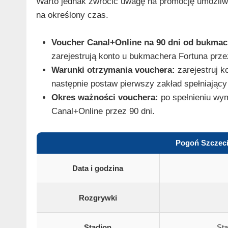
Warto jednak zwrócić uwagę na promocję umożliwi
na określony czas.
Voucher Canal+Online na 90 dni od bukmac
zarejestrują konto u bukmachera Fortuna prz
Warunki otrzymania vouchera:
zarejestruj k
następnie postaw pierwszy zakład spełniając
Okres ważności vouchera:
po spełnieniu wy
Canal+Online przez 90 dni.
Pogoń Szczeci
Data i godzina
Rozgrywki
Stadion
Sta