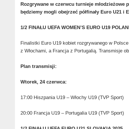
Rozgrywane w czerwcu turnieje młodzieżowe po
będziemy mogli obejrzeć półfinały Euro U21 i Eu
1/2 FINAŁU UEFA WOMEN’S EURO U19 POLAN
Finalistki Euro U19 kobiet rozgrywanego w Polsc
z Włochami, a Francja z Portugalią. Transmisje o
Plan transmisji:
Wtorek, 24 czerwca:
17:00 Hiszpania U19 – Włochy U19 (TVP Sport)
20:00 Francja U19 – Portugalia U19 (TVP Sport)
1/2 FINAŁU UEFA EURO U21 SLOVAKIA 2025