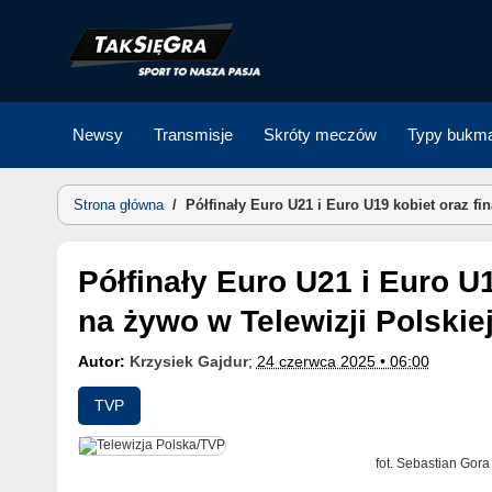
Skip
to
content
Newsy
Transmisje
Skróty meczów
Typy bukma
Strona główna
/
Półfinały Euro U21 i Euro U19 kobiet oraz fi
Półfinały Euro U21 i Euro U19 kobiet oraz finał Euro U19
na żywo w Telewizji Polskiej
Autor:
Krzysiek Gajdur
;
24 czerwca 2025 • 06:00
TVP
fot. Sebastian Gora