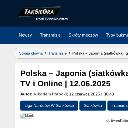
Skip
to
content
Newsy
Transmisje
Skróty meczów
Typy bukma
Strona główna
/
Transmisje
/
Polska – Japonia (siatkówka): 
Polska – Japonia (siatkówka): gdzie oglądać? Transmisja
TV i Online | 12.06.2025
Autor:
Nikodem Potocki
;
12 czerwca 2025 • 06:43
Liga Narodów W Siatkówce
Siatkówka
Transmis
fot. EvrenKali