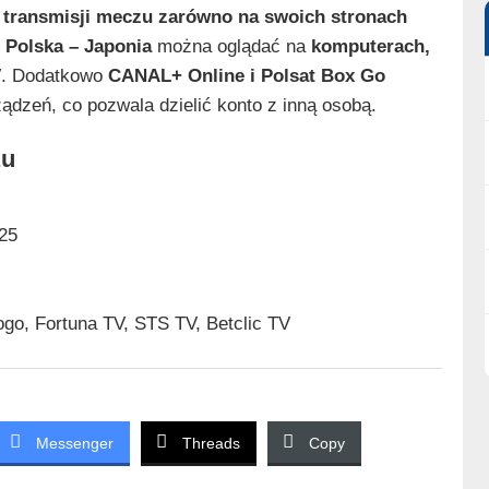
 transmisji meczu zarówno na swoich stronach
z
Polska – Japonia
można oglądać na
komputerach,
V
. Dodatkowo
CANAL+ Online i Polsat Box Go
dzeń, co pozwala dzielić konto z inną osobą.
zu
25
o, Fortuna TV, STS TV, Betclic TV
Messenger
Threads
Copy