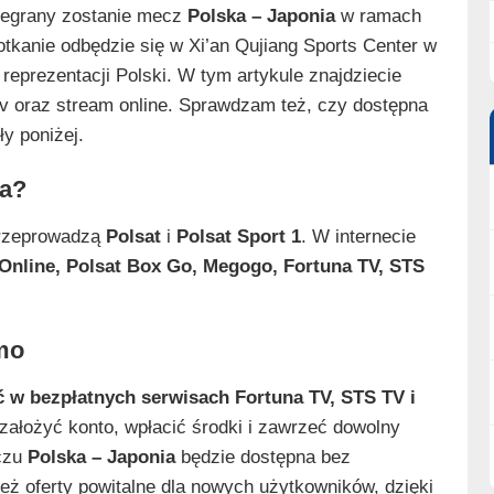
zegrany zostanie mecz
Polska – Japonia
w ramach
otkanie odbędzie się w Xi’an Qujiang Sports Center w
 reprezentacji Polski. W tym artykule znajdziecie
 tv oraz stream online. Sprawdzam też, czy dostępna
y poniżej.
ia?
przeprowadzą
Polsat
i
Polsat Sport 1
. W internecie
nline, Polsat Box Go, Megogo, Fortuna TV, STS
rmo
 w bezpłatnych serwisach Fortuna TV, STS TV i
 założyć konto, wpłacić środki i zawrzeć dowolny
czu
Polska – Japonia
będzie dostępna bez
eż oferty powitalne dla nowych użytkowników, dzięki