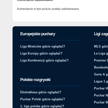
Komentarze w tym poście zostały zablokowane.
Europejskie puchary
Ligi zag
Liga Mistrzów gdzie oglądać?
MLS gdzi
Liga Europy gdzie oglądać?
La Liga 
Liga Konferencji gdzie oglądać?
Premier 
Bundesli
Serie A 
Polskie rozgrywki
Ligue 1 
Puchar H
Ekstraklasa gdzie oglądać?
Puchar N
Puchar Polski gdzie oglądać?
Puchar W
1. liga polska gdzie oglądać?