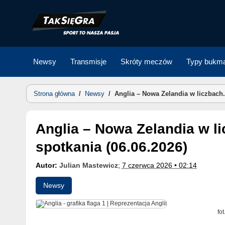
Skip
to
content
Newsy
Transmisje
Skróty meczów
Typy bukma
Strona główna
/
Newsy
/
Anglia – Nowa Zelandia w liczbach. 
Anglia – Nowa Zelandia w liczbach. Statystyki ze
spotkania (06.06.2026)
Autor:
Julian Mastewicz
;
7 czerwca 2026 • 02:14
Newsy
fo