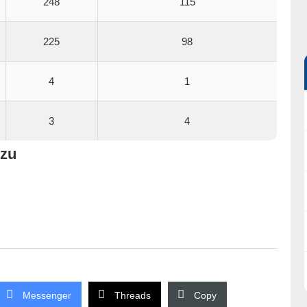
248
115
225
98
4
1
3
4
czu
Messenger
Threads
Copy