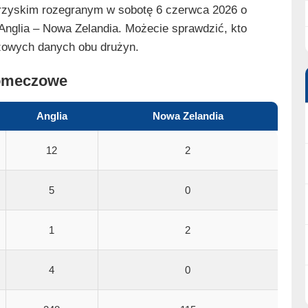
rzyskim rozegranym w sobotę 6 czerwca 2026 o
 Anglia – Nowa Zelandia. Możecie sprawdzić, kto
zowych danych obu drużyn.
pomeczowe
Anglia
Nowa Zelandia
12
2
5
0
1
2
4
0