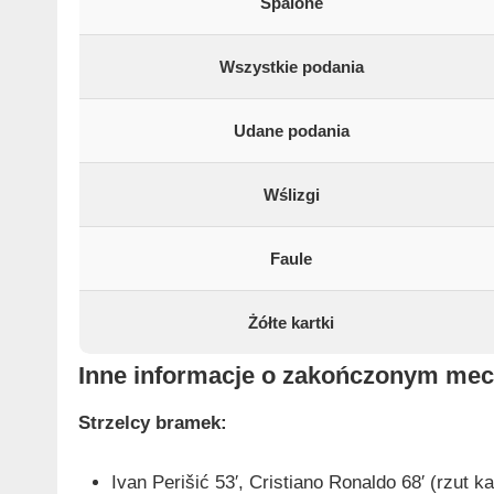
Spalone
Wszystkie podania
Udane podania
Wślizgi
Faule
Żółte kartki
Inne informacje o zakończonym me
Strzelcy bramek:
Ivan Perišić 53′, Cristiano Ronaldo 68′ (rzut 