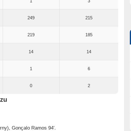
1
3
249
215
219
185
14
14
1
6
0
2
czu
karny), Gonçalo Ramos 94′.