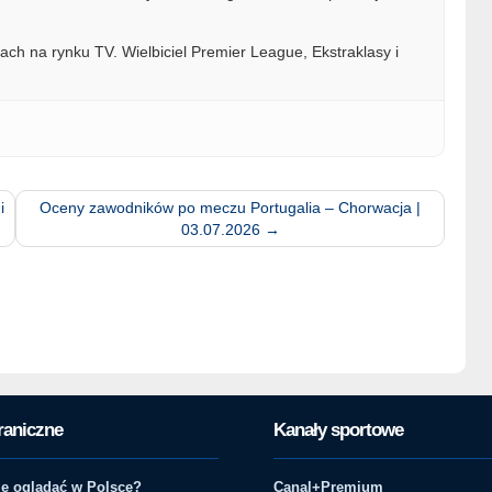
ach na rynku TV. Wielbiciel Premier League, Ekstraklasy i
i
Oceny zawodników po meczu Portugalia – Chorwacja |
03.07.2026
→
raniczne
Kanały sportowe
e oglądać w Polsce?
Canal+Premium