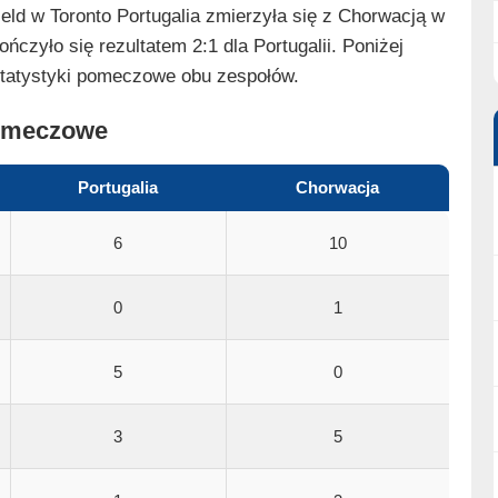
eld w Toronto Portugalia zmierzyła się z Chorwacją w
ńczyło się rezultatem 2:1 dla Portugalii. Poniżej
tatystyki pomeczowe obu zespołów.
pomeczowe
Portugalia
Chorwacja
6
10
0
1
5
0
3
5