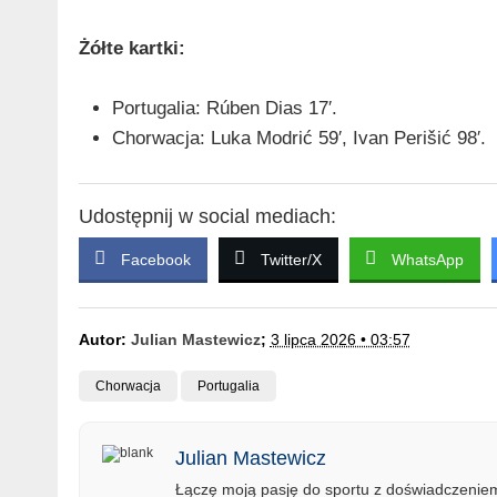
Żółte kartki:
Portugalia: Rúben Dias 17′.
Chorwacja: Luka Modrić 59′, Ivan Perišić 98′.
Udostępnij w social mediach:
Facebook
Twitter/X
WhatsApp
Autor:
Julian Mastewicz
;
3 lipca 2026 • 03:57
Chorwacja
Portugalia
Julian Mastewicz
Łączę moją pasję do sportu z doświadczeniem 