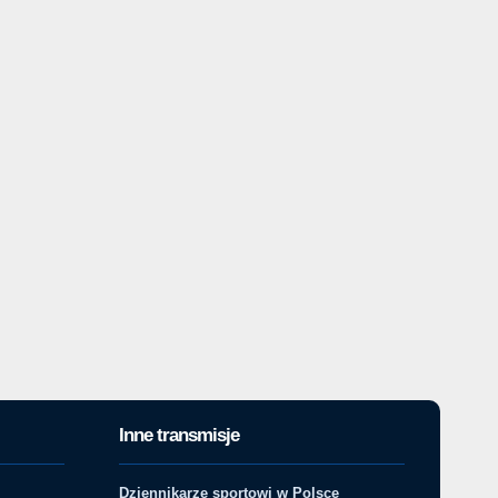
Inne transmisje
Dziennikarze sportowi w Polsce