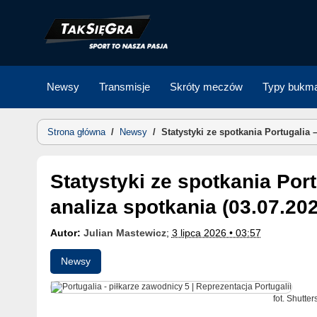
Skip
to
content
Newsy
Transmisje
Skróty meczów
Typy bukma
Strona główna
/
Newsy
/
Statystyki ze spotkania Portugalia 
Statystyki ze spotkania Portugalia – Chorwacja. Pełna
analiza spotkania (03.07.20
Autor:
Julian Mastewicz
;
3 lipca 2026 • 03:57
Newsy
fot. Shutters