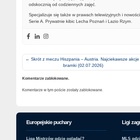
odskocznią od codziennych zajęć.
Specjalizuje się także w prawach telewizyjnych i nowości
Serie A. Prywatnie kibic Lecha Poznań i Lazio Rzym.
←
Skrót z meczu Hiszpania – Austria. Najciekawsze akcje 
bramki (02.07.2026)
Komentarze zablokowane.
Komentarze w tym poście zostały zablokowane.
Europejskie puchary
Ligi zag
Liga Mistrzów gdzie oglądać?
MLS gdzi