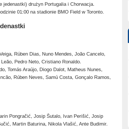
 jedenastki) drużyn Portugalia i Chorwacja.
godzinie 01:00 na stadionie BMO Field w Toronto.
edenastki
 Veiga, Rúben Dias, Nuno Mendes, João Cancelo,
 Leão, Pedro Neto, Cristiano Ronaldo.
edo, Tomás Araújo, Diogo Dalot, Matheus Nunes,
 Trincão, Rúben Neves, Samú Costa, Gonçalo Ramos,
rin Pongračić, Josip Šutalo, Ivan Perišić, Josip
čić, Martin Baturina, Nikola Vlašić, Ante Budimir.