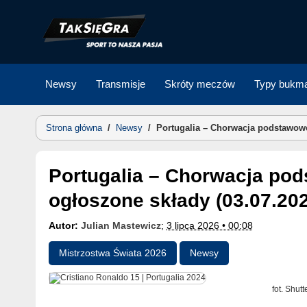
Skip
to
content
Newsy
Transmisje
Skróty meczów
Typy bukma
Strona główna
/
Newsy
/
Portugalia – Chorwacja podstawowe
Portugalia – Chorwacja podstawowe jedenastki. Sprawdź
ogłoszone składy (03.07.20
Autor:
Julian Mastewicz
;
3 lipca 2026 • 00:08
Mistrzostwa Świata 2026
Newsy
fot. Shut