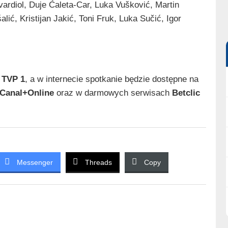
vardiol, Duje Ćaleta-Car, Luka Vušković, Martin
lić, Kristijan Jakić, Toni Fruk, Luka Sučić, Igor
i
TVP 1
, a w internecie spotkanie będzie dostępne na
Canal+Online
oraz w darmowych serwisach
Betclic
Messenger
Threads
Copy