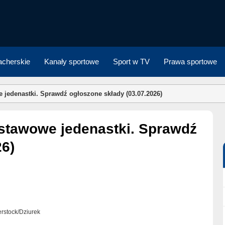
cherskie
Kanały sportowe
Sport w TV
Prawa sportowe
 jedenastki. Sprawdź ogłoszone składy (03.07.2026)
26)
terstock/Dziurek