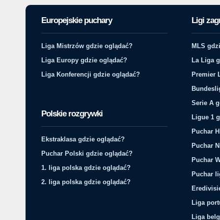
Europejskie puchary
Ligi zag
Liga Mistrzów gdzie oglądać?
MLS gdzi
Liga Europy gdzie oglądać?
La Liga 
Liga Konferencji gdzie oglądać?
Premier 
Bundesli
Serie A 
Polskie rozgrywki
Ligue 1 
Puchar H
Ekstraklasa gdzie oglądać?
Puchar N
Puchar Polski gdzie oglądać?
Puchar W
1. liga polska gdzie oglądać?
Puchar li
2. liga polska gdzie oglądać?
Eredivis
Liga por
Liga belg