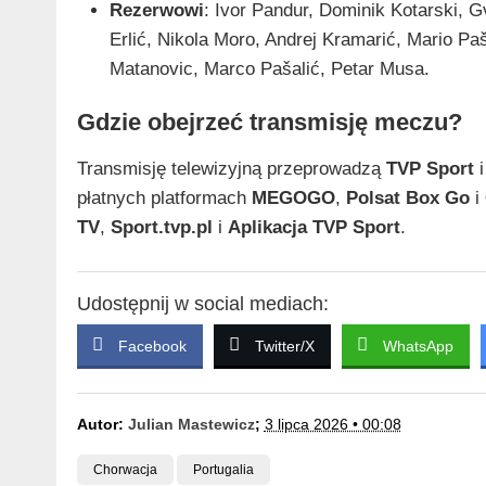
Rezerwowi
: Ivor Pandur, Dominik Kotarski, G
Erlić, Nikola Moro, Andrej Kramarić, Mario Paša
Matanovic, Marco Pašalić, Petar Musa.
Gdzie obejrzeć transmisję meczu?
Transmisję telewizyjną przeprowadzą
TVP Sport
płatnych platformach
MEGOGO
,
Polsat Box Go
i
TV
,
Sport.tvp.pl
i
Aplikacja TVP Sport
.
Udostępnij w social mediach:
Facebook
Twitter/X
WhatsApp
Autor:
Julian Mastewicz
;
3 lipca 2026 • 00:08
Chorwacja
Portugalia