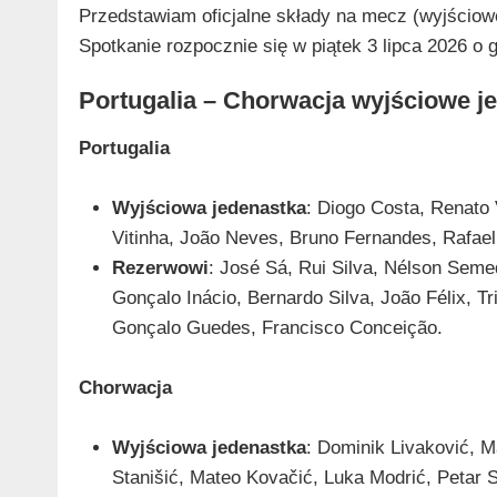
Przedstawiam oficjalne składy na mecz (wyjściowe
Spotkanie rozpocznie się w piątek 3 lipca 2026 o 
Portugalia – Chorwacja wyjściowe j
Portugalia
Wyjściowa jedenastka
: Diogo Costa, Renato
Vitinha, João Neves, Bruno Fernandes, Rafael
Rezerwowi
: José Sá, Rui Silva, Nélson Sem
Gonçalo Inácio, Bernardo Silva, João Félix,
Gonçalo Guedes, Francisco Conceição.
Chorwacja
Wyjściowa jedenastka
: Dominik Livaković, Ma
Stanišić, Mateo Kovačić, Luka Modrić, Petar Su