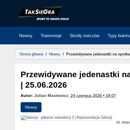
Skip
to
content
Newsy
Transmisje
Skróty meczów
Typy bukma
Strona główna
/
Newsy
/
Przewidywane jedenastki na spotkan
Przewidywane jedenastki na spotkanie Szkocja – Brazylia
| 25.06.2026
Autor:
Julian Mastewicz
;
24 czerwca 2026 • 18:07
Newsy
fot. Mat