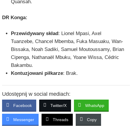
Quansah.
DR Konga:
Przewidywany skład
: Lionel Mpasi, Axel
Tuanzebe, Chancel Mbemba, Fuka Masuaku, Wan-
Bissaka, Noah Sadiki, Samuel Moutoussamy, Brian
Cipenga, Nathanaël Mbuku, Yoane Wissa, Cédric
Bakambu.
Kontuzjowani piłkarze
: Brak.
Udostępnij w social mediach:
Facebook
Twitter/X
WhatsApp
Messenger
Threads
Copy