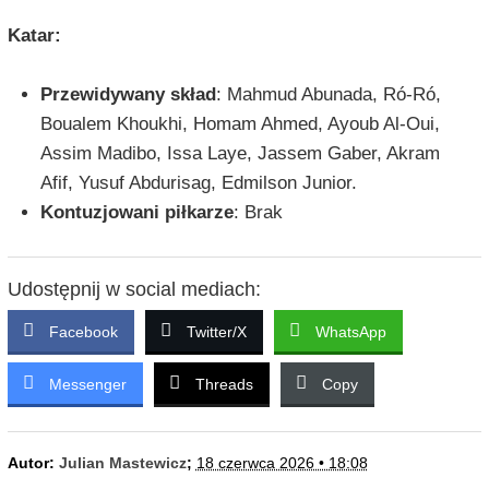
Katar:
Przewidywany skład
: Mahmud Abunada, Ró-Ró,
Boualem Khoukhi, Homam Ahmed, Ayoub Al-Oui,
Assim Madibo, Issa Laye, Jassem Gaber, Akram
Afif, Yusuf Abdurisag, Edmilson Junior.
Kontuzjowani piłkarze
: Brak
Udostępnij w social mediach:
Facebook
Twitter/X
WhatsApp
Messenger
Threads
Copy
Autor:
Julian Mastewicz
;
18 czerwca 2026 • 18:08