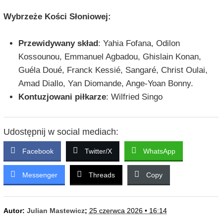
Wybrzeże Kości Słoniowej:
Przewidywany skład
: Yahia Fofana, Odilon
Kossounou, Emmanuel Agbadou, Ghislain Konan,
Guéla Doué, Franck Kessié, Sangaré, Christ Oulai,
Amad Diallo, Yan Diomande, Ange-Yoan Bonny.
Kontuzjowani piłkarze
: Wilfried Singo
Udostępnij w social mediach:
Facebook
Twitter/X
WhatsApp
Messenger
Threads
Copy
Autor:
Julian Mastewicz
;
25 czerwca 2026 • 16:14