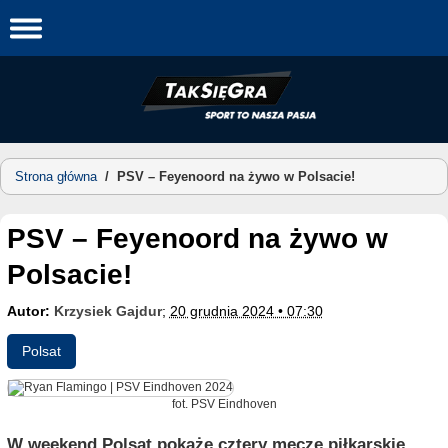
Skip
to
content
Strona główna
/
PSV – Feyenoord na żywo w Polsacie!
PSV – Feyenoord na żywo w
Polsacie!
Autor:
Krzysiek Gajdur
;
20 grudnia 2024 • 07:30
Polsat
fot. PSV Eindhoven
W weekend Polsat pokaże cztery mecze piłkarskie.