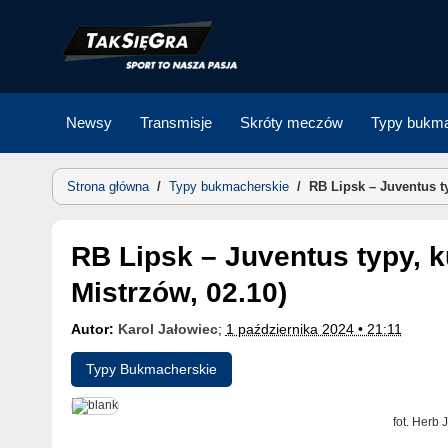
Skip
to
content
Newsy
Transmisje
Skróty meczów
Typy bukma
Strona główna
/
Typy bukmacherskie
/
RB Lipsk – Juventus ty
RB Lipsk – Juventus typy, kursy, zapowiedź (Liga
Mistrzów, 02.10)
Autor:
Karol Jałowiec
;
1 października 2024 • 21:11
Typy Bukmacherskie
fot. Herb