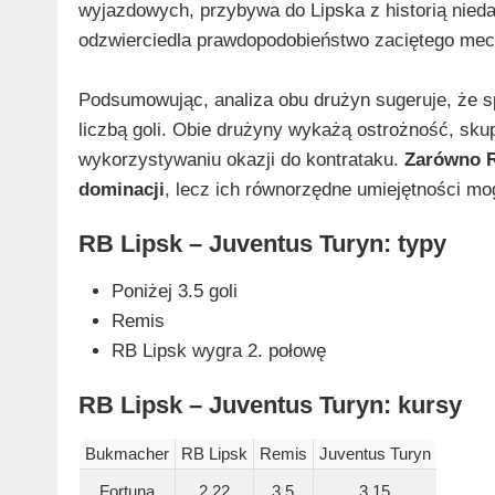
wyjazdowych, przybywa do Lipska z historią nie
odzwierciedla prawdopodobieństwo zaciętego mec
Podsumowując, analiza obu drużyn sugeruje, że s
liczbą goli. Obie drużyny wykażą ostrożność, skupi
wykorzystywaniu okazji do kontrataku.
Zarówno R
dominacji
, lecz ich równorzędne umiejętności mo
RB Lipsk – Juventus Turyn: typy
Poniżej 3.5 goli
Remis
RB Lipsk wygra 2. połowę
RB Lipsk – Juventus Turyn: kursy
Bukmacher
RB Lipsk
Remis
Juventus Turyn
Fortuna
2.22
3.5
3.15