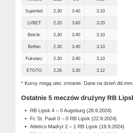
Superbet
2.30
3.40
3.10
LVBET
2.20
3.60
3.20
Betclic
2.30
3.40
3.10
Betfan
2.30
3.40
3.10
Fuksiarz
2.30
3.40
3.10
ETOTO
2.26
3.30
3.12
* Kursy mogą ulec zmianie. Dane na dzień dd.mm.
Ostatnie 5 meczów drużyny RB Lips
RB Lipsk 4 – 0 Augsburg (28.9.2024)
Fc St. Pauli 0 – 0 RB Lipsk (22.9.2024)
Atletico Madryt 2 – 1 RB Lipsk (19.9.2024)