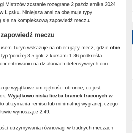
gi Mistrzów zostanie rozegrane 2 października 2024
 w Lipsku. Niniejsza analiza obejmuje typy
ją się na kompleksową zapowiedź meczu.
 i zapowiedź meczu
tusem Turyn wskazuje na obiecujący mecz, gdzie
obie
 Typ 'poniżej 3.5 goli’ z kursami 1.36 podkreśla
skoncentrowaniu na działaniach defensywnych obu
uje wyjątkowe umiejętności obronne, co jest
mek.
Wyjątkowo niska liczba bramek traconych w
 do utrzymania remisu lub minimalnej wygranej, czego
ołowie wynoszące 2.49.
tności utrzymywania równowagi w trudnych meczach