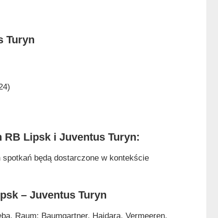
s Turyn
24)
 RB Lipsk i Juventus Turyn:
h spotkań będą dostarczone w kontekście
psk – Juventus Turyn
keba, Raum; Baumgartner, Haidara, Vermeeren,