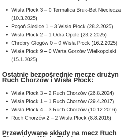
Wisła Płock 3 – 0 Termalica Bruk-Bet Nieciecza
(10.3.2025)
Pogoń Siedlce 1 – 3 Wisła Płock (28.2.2025)
Wisła Płock 2 – 1 Odra Opole (23.2.2025)
Chrobry Głogów 0 – 0 Wisła Płock (16.2.2025)
Wisła Płock 9 – 0 Warta Gorzów Wielkopolski
(15.1.2025)
Ostatnie bezpośrednie mecze drużyn
Ruch Chorzów i Wisła Płock:
Wisła Płock 3 – 2 Ruch Chorzów (26.8.2024)
Wisła Płock 1 – 1 Ruch Chorzów (29.4.2017)
Wisła Płock 4 – 3 Ruch Chorzów (10.12.2016)
Ruch Chorzów 2 – 2 Wisła Płock (8.8.2016)
Przewidywane składy na mecz Ruch