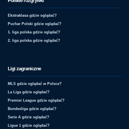
Polskie rozgrywki
Ekstraklasa gdzie oglądać?
Puchar Polski gdzie oglądać?
1. liga polska gdzie oglądać?
2. liga polska gdzie oglądać?
Ligi zagraniczne
MLS gdzie oglądać w Polsce?
La Liga gdzie oglądać?
Premier League gdzie oglądać?
Bundesliga gdzie oglądać?
Serie A gdzie oglądać?
Ligue 1 gdzie oglądać?