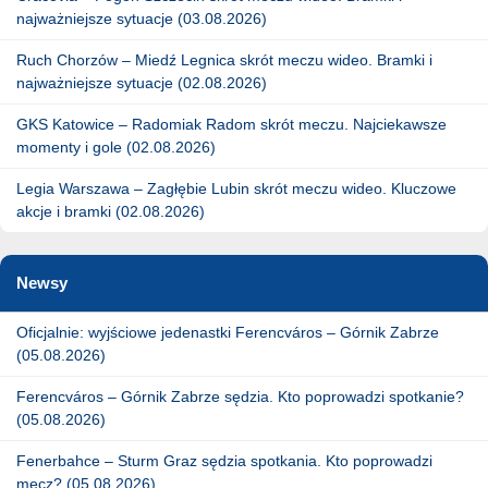
najważniejsze sytuacje (03.08.2026)
Ruch Chorzów – Miedź Legnica skrót meczu wideo. Bramki i
najważniejsze sytuacje (02.08.2026)
GKS Katowice – Radomiak Radom skrót meczu. Najciekawsze
momenty i gole (02.08.2026)
Legia Warszawa – Zagłębie Lubin skrót meczu wideo. Kluczowe
akcje i bramki (02.08.2026)
Newsy
Oficjalnie: wyjściowe jedenastki Ferencváros – Górnik Zabrze
(05.08.2026)
Ferencváros – Górnik Zabrze sędzia. Kto poprowadzi spotkanie?
(05.08.2026)
Fenerbahce – Sturm Graz sędzia spotkania. Kto poprowadzi
mecz? (05.08.2026)