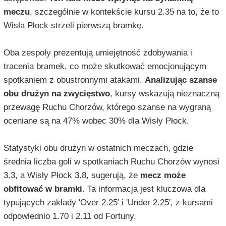
meczu
, szczególnie w kontekście kursu 2.35 na to, że to
Wisła Płock strzeli pierwszą bramkę.
Oba zespoły prezentują umiejętność zdobywania i
tracenia bramek, co może skutkować emocjonującym
spotkaniem z obustronnymi atakami.
Analizując szanse
obu drużyn na zwycięstwo
, kursy wskazują nieznaczną
przewagę Ruchu Chorzów, którego szanse na wygraną
oceniane są na 47% wobec 30% dla Wisły Płock.
Statystyki obu drużyn w ostatnich meczach, gdzie
średnia liczba goli w spotkaniach Ruchu Chorzów wynosi
3.3, a Wisły Płock 3.8, sugerują, że
mecz może
obfitować w bramki
. Ta informacja jest kluczowa dla
typujących zakłady 'Over 2.25′ i 'Under 2.25′, z kursami
odpowiednio 1.70 i 2.11 od Fortuny.