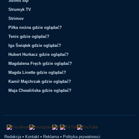
Strims top
Strumyk TV
Strimov
Piłka nożna gdzie oglądać?
Tenis gdzie oglądać?
Iga Świątek gdzie oglądać?
Hubert Hurkacz gdzie oglądać?
Magdalena Fręch gdzie oglądać?
Magda Linette gdzie oglądać?
Kamil Majchrzak gdzie oglądać?
Maja Chwalińska gdzie oglądać?
Redakcja
•
Kontakt
•
Reklama
•
Polityka prywatnosci