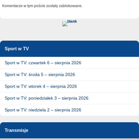
Komentarze w tym poście zostały zablokowane.
Sport w TV
Sport w TV: czwartek 6 – sierpnia 2026
Sport w TV: środa 5 – sierpnia 2026
Sport w TV: wtorek 4 – sierpnia 2026
Sport w TV: poniedziałek 3 – sierpnia 2026
Sport w TV: niedziela 2 – sierpnia 2026
Transmisje