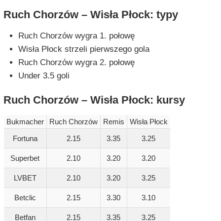
Ruch Chorzów – Wisła Płock: typy
Ruch Chorzów wygra 1. połowę
Wisła Płock strzeli pierwszego gola
Ruch Chorzów wygra 2. połowę
Under 3.5 goli
Ruch Chorzów – Wisła Płock: kursy
Bukmacher
Ruch Chorzów
Remis
Wisła Płock
Fortuna
2.15
3.35
3.25
Superbet
2.10
3.20
3.20
LVBET
2.10
3.20
3.25
Betclic
2.15
3.30
3.10
Betfan
2.15
3.35
3.25