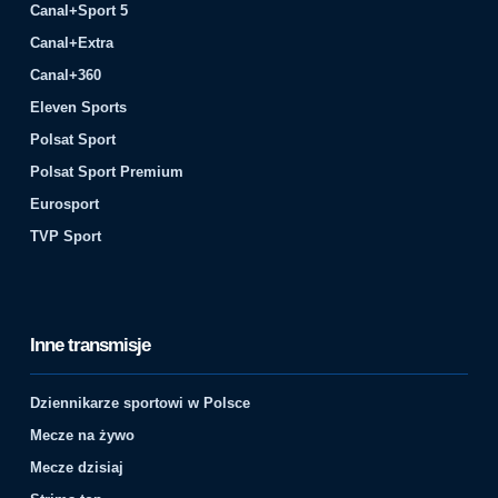
Canal+Sport 5
Canal+Extra
Canal+360
Eleven Sports
Polsat Sport
Polsat Sport Premium
Eurosport
TVP Sport
Inne transmisje
Dziennikarze sportowi w Polsce
Mecze na żywo
Mecze dzisiaj