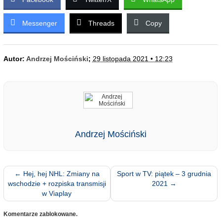
Messenger
Threads
Copy
Autor:
Andrzej Mościński
;
29 listopada 2021 • 12:23
Andrzej Mościński
←
Hej, hej NHL: Zmiany na
Sport w TV: piątek – 3 grudnia
wschodzie + rozpiska transmisji
2021
→
w Viaplay
Komentarze zablokowane.