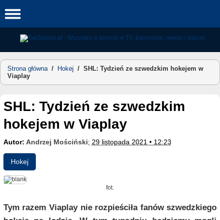
Skip
to
content
Strona główna
/
Hokej
/
SHL: Tydzień ze szwedzkim hokejem w
Viaplay
SHL: Tydzień ze szwedzkim
hokejem w Viaplay
Autor:
Andrzej Mościński
;
29 listopada 2021 • 12:23
Hokej
fot.
Tym razem Viaplay nie rozpieściła fanów szwedzkiego