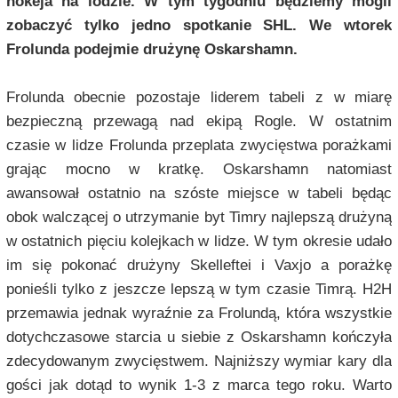
hokeja na lodzie. W tym tygodniu będziemy mogli
zobaczyć tylko jedno spotkanie SHL. We wtorek
Frolunda podejmie drużynę Oskarshamn.
Frolunda obecnie pozostaje liderem tabeli z w miarę
bezpieczną przewagą nad ekipą Rogle. W ostatnim
czasie w lidze Frolunda przeplata zwycięstwa porażkami
grając mocno w kratkę. Oskarshamn natomiast
awansował ostatnio na szóste miejsce w tabeli będąc
obok walczącej o utrzymanie byt Timry najlepszą drużyną
w ostatnich pięciu kolejkach w lidze. W tym okresie udało
im się pokonać drużyny Skelleftei i Vaxjo a porażkę
ponieśli tylko z jeszcze lepszą w tym czasie Timrą. H2H
przemawia jednak wyraźnie za Frolundą, która wszystkie
dotychczasowe starcia u siebie z Oskarshamn kończyła
zdecydowanym zwycięstwem. Najniższy wymiar kary dla
gości jak dotąd to wynik 1-3 z marca tego roku. Warto