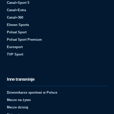
Canal+Sport 5
Canal+Extra
Canal+360
Eleven Sports
Polsat Sport
Polsat Sport Premium
Eurosport
TVP Sport
Inne transmisje
Dziennikarze sportowi w Polsce
Mecze na żywo
Mecze dzisiaj