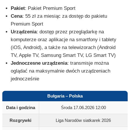
Pakiet
: Pakiet Premium Sport
Cena
: 55 zł za miesiąc za dostęp do pakietu
Premium Sport
Urządzenia
: dostęp przez przeglądarkę na
komputerze oraz aplikacje na smartfony i tablety
(iOS, Android), a także na telewizorach (Android
TV, Apple TV, Samsung Smart TV, LG Smart TV)
Jednoczesne urządzenia
: transmisje można
oglądać na maksymalnie dwóch urządzeniach
jednocześnie
Bułgaria – Polska
Data i godzina
Środa 17.06.2026 12:00
Rozgrywki
Liga Narodów siatkarek 2026