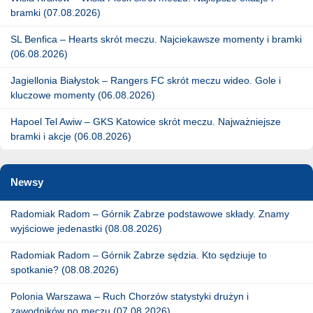
bramki (07.08.2026)
SL Benfica – Hearts skrót meczu. Najciekawsze momenty i bramki
(06.08.2026)
Jagiellonia Białystok – Rangers FC skrót meczu wideo. Gole i
kluczowe momenty (06.08.2026)
Hapoel Tel Awiw – GKS Katowice skrót meczu. Najważniejsze
bramki i akcje (06.08.2026)
Newsy
Radomiak Radom – Górnik Zabrze podstawowe składy. Znamy
wyjściowe jedenastki (08.08.2026)
Radomiak Radom – Górnik Zabrze sędzia. Kto sędziuje to
spotkanie? (08.08.2026)
Polonia Warszawa – Ruch Chorzów statystyki drużyn i
zawodników po meczu (07.08.2026)