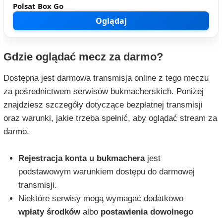
Polsat Box Go
Oglądaj
Gdzie oglądać mecz za darmo?
Dostępna jest darmowa transmisja online z tego meczu
za pośrednictwem serwisów bukmacherskich. Poniżej
znajdziesz szczegóły dotyczące bezpłatnej transmisji
oraz warunki, jakie trzeba spełnić, aby oglądać stream za
darmo.
Rejestracja konta u bukmachera
jest
podstawowym warunkiem dostępu do darmowej
transmisji.
Niektóre serwisy mogą wymagać dodatkowo
wpłaty środków
albo
postawienia dowolnego