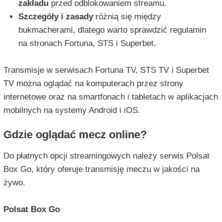
zakładu
przed odblokowaniem streamu.
Szczegóły i zasady
różnią się między
bukmacherami, dlatego warto sprawdzić regulamin
na stronach Fortuna, STS i Superbet.
Transmisje w serwisach Fortuna TV, STS TV i Superbet
TV można oglądać na komputerach przez strony
internetowe oraz na smartfonach i tabletach w aplikacjach
mobilnych na systemy Android i iOS.
Gdzie oglądać mecz online?
Do płatnych opcji streamingowych należy serwis Polsat
Box Go, który oferuje transmisję meczu w jakości na
żywo.
Polsat Box Go