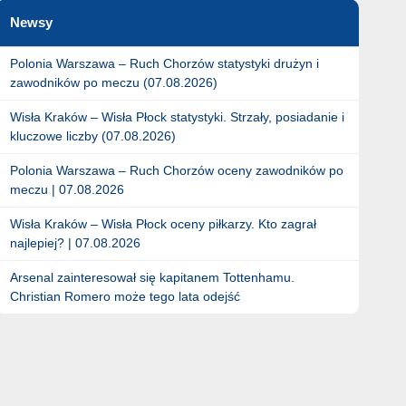
Newsy
Polonia Warszawa – Ruch Chorzów statystyki drużyn i
zawodników po meczu (07.08.2026)
Wisła Kraków – Wisła Płock statystyki. Strzały, posiadanie i
kluczowe liczby (07.08.2026)
Polonia Warszawa – Ruch Chorzów oceny zawodników po
meczu | 07.08.2026
Wisła Kraków – Wisła Płock oceny piłkarzy. Kto zagrał
najlepiej? | 07.08.2026
Arsenal zainteresował się kapitanem Tottenhamu.
Christian Romero może tego lata odejść