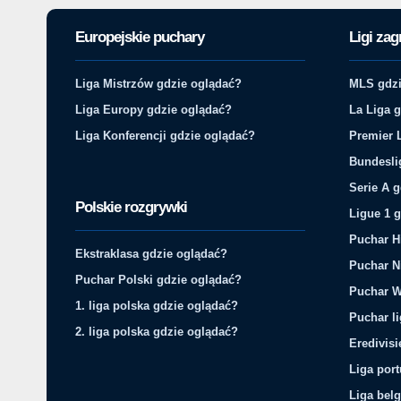
Europejskie puchary
Ligi zag
Liga Mistrzów gdzie oglądać?
MLS gdzi
Liga Europy gdzie oglądać?
La Liga 
Liga Konferencji gdzie oglądać?
Premier 
Bundesli
Serie A 
Polskie rozgrywki
Ligue 1 
Puchar H
Ekstraklasa gdzie oglądać?
Puchar N
Puchar Polski gdzie oglądać?
Puchar W
1. liga polska gdzie oglądać?
Puchar li
2. liga polska gdzie oglądać?
Eredivis
Liga por
Liga belg