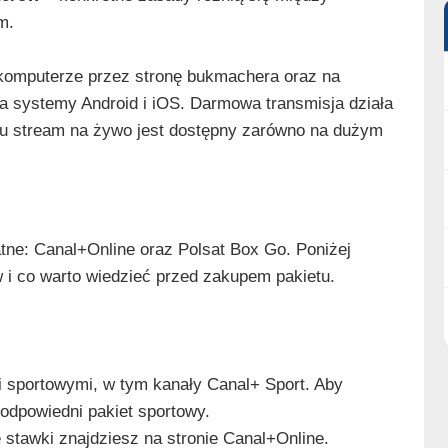
m.
komputerze przez stronę bukmachera oraz na
na systemy Android i iOS. Darmowa transmisja działa
mu stream na żywo jest dostępny zarówno na dużym
atne: Canal+Online oraz Polsat Box Go. Poniżej
 i co warto wiedzieć przed zakupem pakietu.
i sportowymi, w tym kanały Canal+ Sport. Aby
 odpowiedni pakiet sportowy.
stawki znajdziesz na stronie Canal+Online.