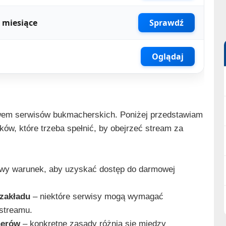
 miesiące
Sprawdź
Oglądaj
twem serwisów bukmacherskich. Poniżej przedstawiam
ków, które trzeba spełnić, by obejrzeć stream za
wy warunek, aby uzyskać dostęp do darmowej
zakładu
– niektóre serwisy mogą wymagać
streamu.
herów
– konkretne zasady różnią się między