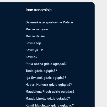
Inne transmisje
Dziennikarze sportowi w Polsce
Mecze na żywo
Mecze dzisiaj
Strims top
Strumyk TV
Strimov
Piłka nożna gdzie oglądać?
Tenis gdzie oglądać?
Iga Świątek gdzie oglądać?
Hubert Hurkacz gdzie oglądać?
Magdalena Fręch gdzie oglądać?
Magda Linette gdzie oglądać?
Kamil Majchrzak gdzie oglądać?