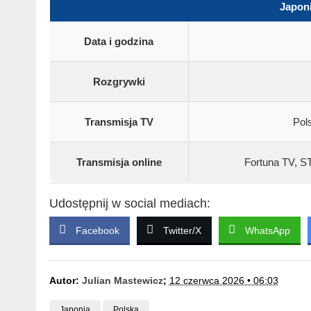
Japoni
Data i godzina
Rozgrywki
Transmisja TV
Pols
Transmisja online
Fortuna TV, S
Udostępnij w social mediach:
Facebook
Twitter/X
WhatsApp
Autor:
Julian Mastewicz
;
12 czerwca 2026 • 06:03
Japonia
Polska