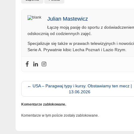
Julian Mastewicz
Łączę moją pasję do sportu z doświadczeniem 
odskocznią od codziennych zajęć.
Specjalizuje się także w prawach telewizyjnych i nowości
Serie A. Prywatnie kibic Lecha Poznań i Lazio Rzym.
←
USA – Paragwaj typy i kursy. Obstawiamy ten mecz |
13.06.2026
Komentarze zablokowane.
Komentarze w tym poście zostały zablokowane.