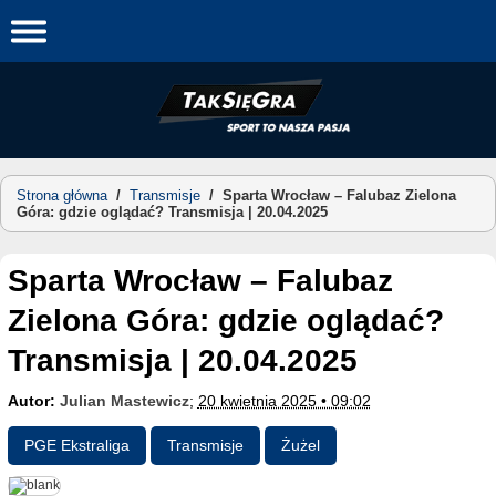
Skip
to
content
Strona główna
/
Transmisje
/
Sparta Wrocław – Falubaz Zielona
Góra: gdzie oglądać? Transmisja | 20.04.2025
Sparta Wrocław – Falubaz
Zielona Góra: gdzie oglądać?
Transmisja | 20.04.2025
Autor:
Julian Mastewicz
;
20 kwietnia 2025 • 09:02
PGE Ekstraliga
Transmisje
Żużel