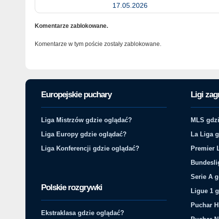
17.05.2026
Komentarze zablokowane.
Komentarze w tym poście zostały zablokowane.
Europejskie puchary
Ligi zag
Liga Mistrzów gdzie oglądać?
MLS gdzi
Liga Europy gdzie oglądać?
La Liga 
Liga Konferencji gdzie oglądać?
Premier 
Bundesli
Serie A 
Polskie rozgrywki
Ligue 1 
Puchar H
Ekstraklasa gdzie oglądać?