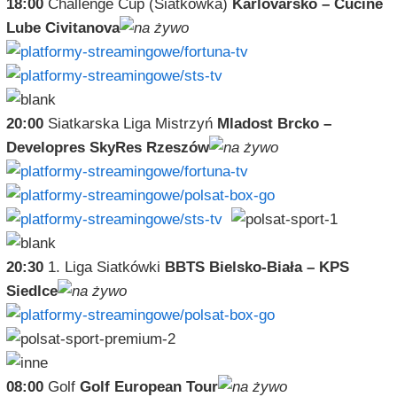
18:00
Challenge Cup (Siatkówka)
Karlovarsko – Cucine
Lube Civitanova
20:00
Siatkarska Liga Mistrzyń
Mladost Brcko –
Developres SkyRes Rzeszów
20:30
1. Liga Siatkówki
BBTS Bielsko-Biała – KPS
Siedlce
08:00
Golf
Golf European Tour