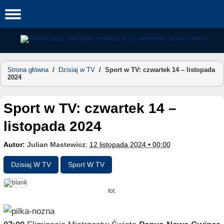
Skip
to
content
Strona główna
/
Dzisiaj w TV
/
Sport w TV: czwartek 14 – listopada
2024
Sport w TV: czwartek 14 –
listopada 2024
Autor:
Julian Mastewicz
;
12 listopada 2024 • 00:00
Dzisiaj W TV
Sport W TV
fot.