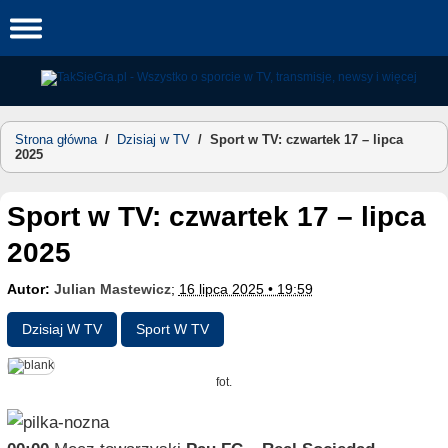
Skip
to
content
Strona główna
/
Dzisiaj w TV
/
Sport w TV: czwartek 17 – lipca
2025
Sport w TV: czwartek 17 – lipca
2025
Autor:
Julian Mastewicz
;
16 lipca 2025 • 19:59
Dzisiaj W TV
Sport W TV
fot.