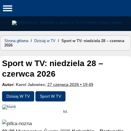
Skip
to
content
Strona główna
/
Dzisiaj w TV
/
Sport w TV: niedziela 28 – czerwca
2026
Sport w TV: niedziela 28 –
czerwca 2026
Autor:
Karol Jałowiec
;
27 czerwca 2026 • 19:49
Dzisiaj W TV
Sport W TV
fot.