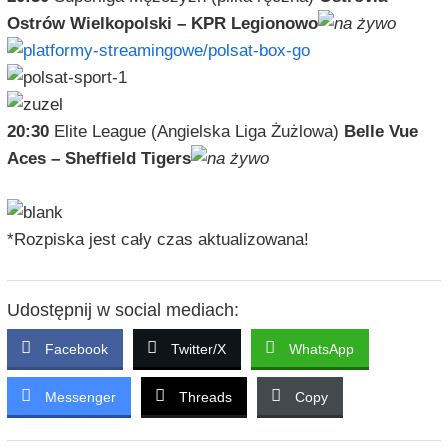
Ostrów Wielkopolski – KPR Legionowo
20:30
Elite League (Angielska Liga Żużlowa)
Belle Vue
Aces – Sheffield Tigers
*Rozpiska jest cały czas aktualizowana!
Udostępnij w social mediach:
Facebook
Twitter/X
WhatsApp
Messenger
Threads
Copy