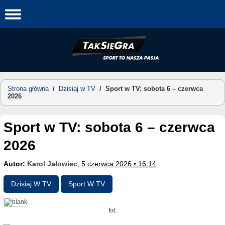
Skip
to
content
Strona główna
/
Dzisiaj w TV
/
Sport w TV: sobota 6 – czerwca
2026
Sport w TV: sobota 6 – czerwca
2026
Autor:
Karol Jałowiec
;
5 czerwca 2026 • 16:14
Dzisiaj W TV
Sport W TV
fot.